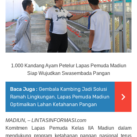
1.000 Kandang Ayam Petelur Lapas Pemuda Madiun
Siap Wujudkan Swasembada Pangan
Baca Juga :
Gembala Kambing Jadi Solusi
Ramah Lingkungan, Lapas Pemuda Madiun
Optimalkan Lahan Ketahanan Pangan
MADIUN, –
LINTASINFORMASI.com
Komitmen Lapas Pemuda Kelas IIA Madiun dalam
mendukung program ketahanan pangan nasional terus