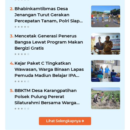
Bhabinkamtibmas Desa
Jenangan Turut Gerakan
Percepatan Tanam, Polri Siap
Kawal Swasembada Pangan
Kabupaten Ponorogo
Mencetak Generasi Penerus
Bangsa Lewat Program Makan
Bergizi Gratis
Kejar Paket C Tingkatkan
Wawasan, Warga Binaan Lapas
Pemuda Madiun Belajar IPA
Bersama Mahasiswa UNIPMA
BBKTM Desa Karangpatihan
Polsek Pulung Pererat
Silaturahmi Bersama Warga
Wujudkan Kamtibmas yang
Aman
Lihat Selengkapnya