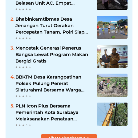
Belasan Unit AC, Empat
Tersangka Diamankan
Bhabinkamtibmas Desa
Jenangan Turut Gerakan
Percepatan Tanam, Polri Siap
Kawal Swasembada Pangan
Kabupaten Ponorogo
Mencetak Generasi Penerus
Bangsa Lewat Program Makan
Bergizi Gratis
BBKTM Desa Karangpatihan
Polsek Pulung Pererat
Silaturahmi Bersama Warga
Wujudkan Kamtibmas yang
Aman
PLN Icon Plus Bersama
Pemerintah Kota Surabaya
Melaksanakan Penataan
Jaringan Di Area Kota Lama