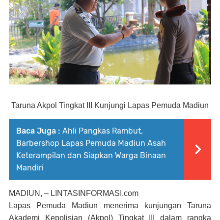
Taruna Akpol Tingkat III Kunjungi Lapas Pemuda Madiun
Baca Juga :
Ahli Pangkas Rambut,
Barbershop Lapas Pemuda Madiun Asah
Keterampilan dan Siapkan Warga Binaan
Mandiri
MADIUN, – LINTASINFORMASI.com
Lapas Pemuda Madiun menerima kunjungan Taruna
Akademi Kepolisian (Akpol) Tingkat III dalam rangka