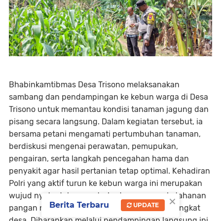
Bhabinkamtibmas Desa Trisono melaksanakan
sambang dan pendampingan ke kebun warga di Desa
Trisono untuk memantau kondisi tanaman jagung dan
pisang secara langsung. Dalam kegiatan tersebut, ia
bersama petani mengamati pertumbuhan tanaman,
berdiskusi mengenai perawatan, pemupukan,
pengairan, serta langkah pencegahan hama dan
penyakit agar hasil pertanian tetap optimal. Kehadiran
Polri yang aktif turun ke kebun warga ini merupakan
wujud nyata dukungan terhadap program ketahanan
×
Berita Terbaru
UPDATE
pangan nasional dan diversifikasi pangan di tingkat
desa. Diharapkan melalui pendampingan langsung ini,