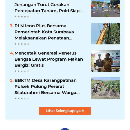
Jenangan Turut Gerakan
Percepatan Tanam, Polri Siap
Kawal Swasembada Pangan
Kabupaten Ponorogo
PLN Icon Plus Bersama
Pemerintah Kota Surabaya
Melaksanakan Penataan
Jaringan Di Area Kota Lama
Mencetak Generasi Penerus
Bangsa Lewat Program Makan
Bergizi Gratis
BBKTM Desa Karangpatihan
Polsek Pulung Pererat
Silaturahmi Bersama Warga
Wujudkan Kamtibmas yang
Aman
Lihat Selengkapnya