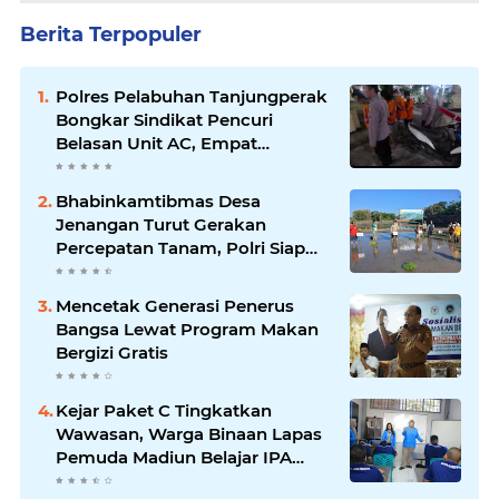
Berita Terpopuler
Polres Pelabuhan Tanjungperak
Bongkar Sindikat Pencuri
Belasan Unit AC, Empat
Tersangka Diamankan
Bhabinkamtibmas Desa
Jenangan Turut Gerakan
Percepatan Tanam, Polri Siap
Kawal Swasembada Pangan
Kabupaten Ponorogo
Mencetak Generasi Penerus
Bangsa Lewat Program Makan
Bergizi Gratis
Kejar Paket C Tingkatkan
Wawasan, Warga Binaan Lapas
Pemuda Madiun Belajar IPA
Bersama Mahasiswa UNIPMA