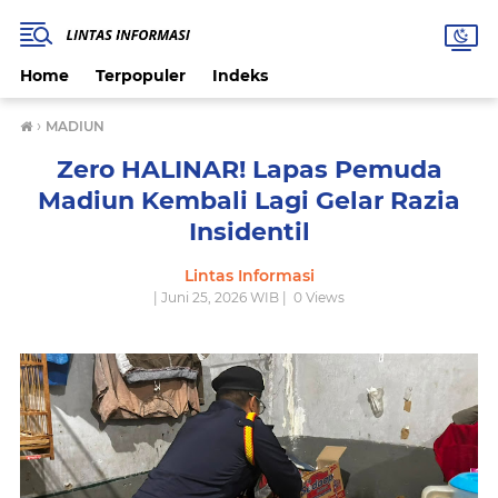
Home
Terpopuler
Indeks
›
MADIUN
Zero HALINAR! Lapas Pemuda
Madiun Kembali Lagi Gelar Razia
Insidentil
Lintas Informasi
| Juni 25, 2026 WIB |
0
Views