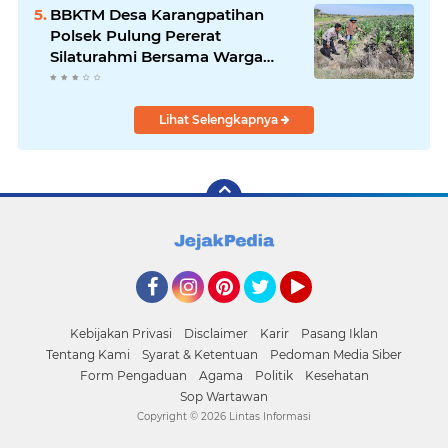
BBKTM Desa Karangpatihan
Polsek Pulung Pererat
Silaturahmi Bersama Warga
Wujudkan Kamtibmas yang
Aman
Lihat Selengkapnya
Facebook
Instagram
Pinterest
Twitter
YouTube
Kebijakan Privasi
Disclaimer
Karir
Pasang Iklan
Tentang Kami
Syarat & Ketentuan
Pedoman Media Siber
Form Pengaduan
Agama
Politik
Kesehatan
Sop Wartawan
Copyright ©
2026 Lintas Informasi