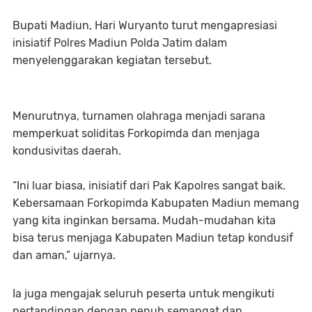
Bupati Madiun, Hari Wuryanto turut mengapresiasi
inisiatif Polres Madiun Polda Jatim dalam
menyelenggarakan kegiatan tersebut.
Menurutnya, turnamen olahraga menjadi sarana
memperkuat soliditas Forkopimda dan menjaga
kondusivitas daerah.
“Ini luar biasa, inisiatif dari Pak Kapolres sangat baik.
Kebersamaan Forkopimda Kabupaten Madiun memang
yang kita inginkan bersama. Mudah-mudahan kita
bisa terus menjaga Kabupaten Madiun tetap kondusif
dan aman,” ujarnya.
Ia juga mengajak seluruh peserta untuk mengikuti
pertandingan dengan penuh semangat dan