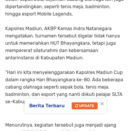
dipertandingkan, seperti tenis meja, badminton,
hingga esport Mobile Legends.
Kapolres Madiun, AKBP Kemas Indra Natanegara
mengatakan, turnamen tersebut digelar tidak hanya
untuk memeriahkan HUT Bhayangkara, tetapi juga
mempererat silaturahmi dan kebersamaan
antarinstansi di Kabupaten Madiun.
“Hari ini kita menyelenggarakan Kapolres Madiun Cup
dalam rangka Hari Bhayangkara ke-80. Ada beberapa
cabang olahraga seperti sepak bola, tenis meja,
badminton, dan esport yang nanti diikuti pelajar SLTA
×
se-Kabupaten Madiun,” ujar AKBP Kemas.
Berita Terbaru
UPDATE
Menurutnya, kegiatan tersebut juga menjadi ajang