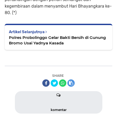
kegembiraan dalam menyambut Hari Bhayangkara ke-
80. (*)
Artikel Selanjutnya
Polres Probolinggo Gelar Bakti Bersih di Gunung
Bromo Usai Yadnya Kasada
SHARE
komentar