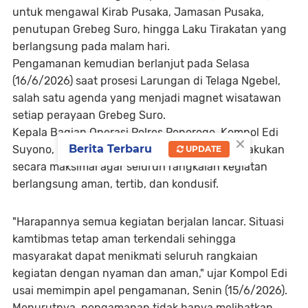
untuk mengawal Kirab Pusaka, Jamasan Pusaka,
penutupan Grebeg Suro, hingga Laku Tirakatan yang
berlangsung pada malam hari.
Pengamanan kemudian berlanjut pada Selasa
(16/6/2026) saat prosesi Larungan di Telaga Ngebel,
salah satu agenda yang menjadi magnet wisatawan
setiap perayaan Grebeg Suro.
Kepala Bagian Operasi Polres Ponorogo, Kompol Edi
×
Berita Terbaru
Suyono, menegaskan bahwa pengamanan dilakukan
UPDATE
secara maksimal agar seluruh rangkaian kegiatan
berlangsung aman, tertib, dan kondusif.
"Harapannya semua kegiatan berjalan lancar. Situasi
kamtibmas tetap aman terkendali sehingga
masyarakat dapat menikmati seluruh rangkaian
kegiatan dengan nyaman dan aman," ujar Kompol Edi
usai memimpin apel pengamanan, Senin (15/6/2026).
Menurutnya, pengamanan tidak hanya melibatkan