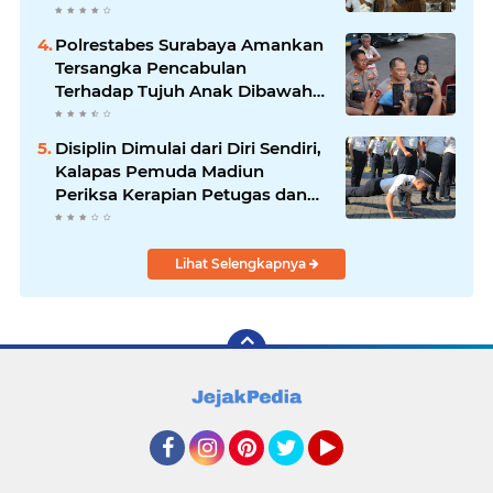
Polrestabes Surabaya Amankan
Tersangka Pencabulan
Terhadap Tujuh Anak Dibawah
Umur
Disiplin Dimulai dari Diri Sendiri,
Kalapas Pemuda Madiun
Periksa Kerapian Petugas dan
Ajak Sarapan Bersama Pererat
Kekompakan
Lihat Selengkapnya
Facebook
Instagram
Pinterest
Twitter
YouTube