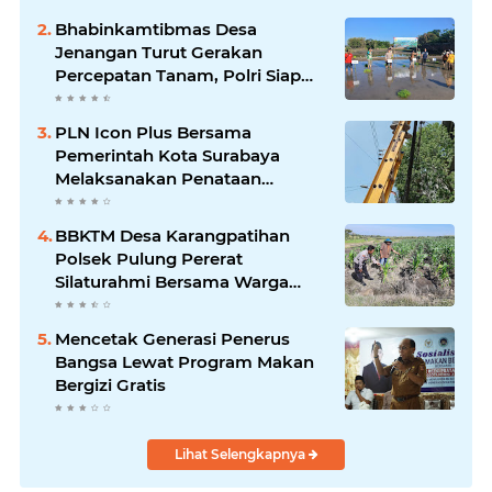
Bhabinkamtibmas Desa
Jenangan Turut Gerakan
Percepatan Tanam, Polri Siap
Kawal Swasembada Pangan
Kabupaten Ponorogo
PLN Icon Plus Bersama
Pemerintah Kota Surabaya
Melaksanakan Penataan
Jaringan Di Area Kota Lama
BBKTM Desa Karangpatihan
Polsek Pulung Pererat
Silaturahmi Bersama Warga
Wujudkan Kamtibmas yang
Aman
Mencetak Generasi Penerus
Bangsa Lewat Program Makan
Bergizi Gratis
Lihat Selengkapnya