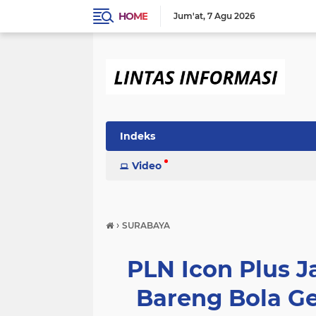
HOME
Jum'at
7 Agu 2026
Indeks
Video
›
SURABAYA
PLN Icon Plus 
Bareng Bola G