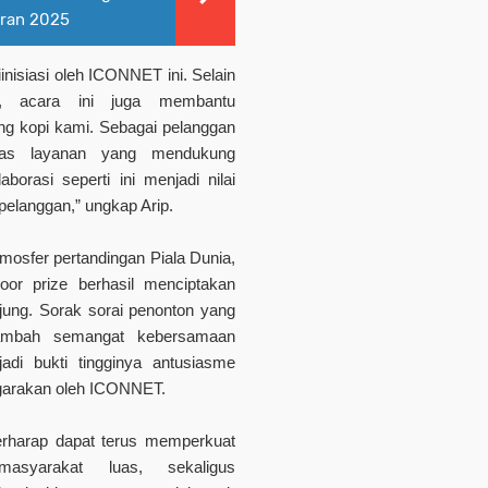
aran 2025
nisiasi oleh ICONNET ini. Selain
t, acara ini juga membantu
g kopi kami. Sebagai pelanggan
tas layanan yang mendukung
borasi seperti ini menjadi nilai
pelanggan,” ungkap Arip.
osfer pertandingan Piala Dunia,
or prize berhasil menciptakan
ung. Sorak sorai penonton yang
mbah semangat kebersamaan
adi bukti tingginya antusiasme
ggarakan oleh ICONNET.
berharap dapat terus memperkuat
syarakat luas, sekaligus