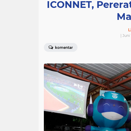
ICONNET, Perera
Ma
L
| Juni
komentar