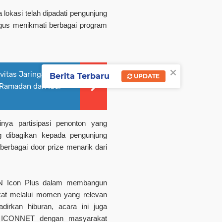
lokasi telah dipadati pengunjung
gus menikmati berbagai program
×
vitas Jaringan, PLN
Berita Terbaru
UPDATE
 Ramadan dan Idul
inya partisipasi penonton yang
 dibagikan kepada pengunjung
erbagai door prize menarik dari
PLN Icon Plus dalam membangun
at melalui momen yang relevan
irkan hiburan, acara ini juga
ra ICONNET dengan masyarakat