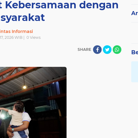
t Kebersamaan dengan
Ar
syarakat
intas Informasi
 17, 2026 WIB |
0
Views
SHARE
Be