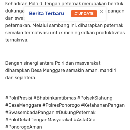
Kehadiran Polri di tengah peternak merupakan bentuk
×
dukungan nyata terhadap program ketahanan pangan
Berita Terbaru
UPDATE
dan swasembada pangan nasional di sektor
peternakan. Melalui sambang ini, diharapkan peternak
semakin termotivasi untuk meningkatkan produktivitas
ternaknya.
Dengan sinergi antara Polri dan masyarakat,
diharapkan Desa Menggare semakin aman, mandiri,
dan sejahtera.
#PolriPresisi #Bhabinkamtibmas #PolsekSlahung
#DesaMenggare #PolresPonorogo #KetahananPangan
#SwasembadaPangan #DukungPeternak
#PolriDekatDenganMasyarakat #AstaCita
#PonorogoAman