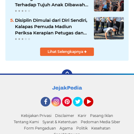
Terhadap Tujuh Anak Dibawah
Umur
Disiplin Dimulai dari Diri Sendiri,
Kalapas Pemuda Madiun
Periksa Kerapian Petugas dan
Ajak Sarapan Bersama Pererat
Kekompakan
Lihat Selengkapnya
Facebook
Instagram
Pinterest
Twitter
YouTube
Kebijakan Privasi
Disclaimer
Karir
Pasang Iklan
Tentang Kami
Syarat & Ketentuan
Pedoman Media Siber
Form Pengaduan
Agama
Politik
Kesehatan