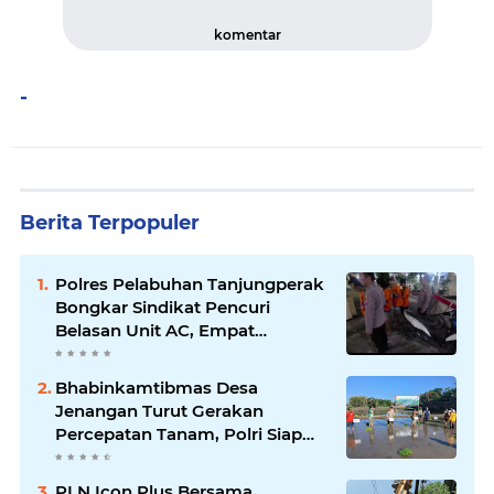
komentar
-
Berita Terpopuler
Polres Pelabuhan Tanjungperak
Bongkar Sindikat Pencuri
Belasan Unit AC, Empat
Tersangka Diamankan
Bhabinkamtibmas Desa
Jenangan Turut Gerakan
Percepatan Tanam, Polri Siap
Kawal Swasembada Pangan
Kabupaten Ponorogo
PLN Icon Plus Bersama