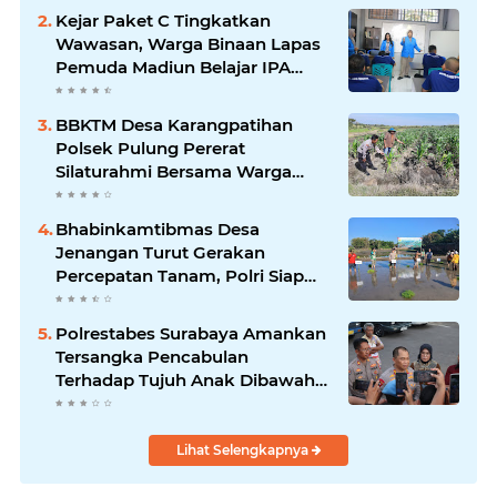
Kejar Paket C Tingkatkan
Wawasan, Warga Binaan Lapas
Pemuda Madiun Belajar IPA
Bersama Mahasiswa UNIPMA
BBKTM Desa Karangpatihan
Polsek Pulung Pererat
Silaturahmi Bersama Warga
Wujudkan Kamtibmas yang
Aman
Bhabinkamtibmas Desa
Jenangan Turut Gerakan
Percepatan Tanam, Polri Siap
Kawal Swasembada Pangan
Kabupaten Ponorogo
Polrestabes Surabaya Amankan
Tersangka Pencabulan
Terhadap Tujuh Anak Dibawah
Umur
Lihat Selengkapnya