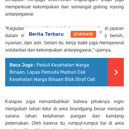
memperkuat kekompakan dan semangat gotong royong
antarpegawai.
“Kegiatan ini menjadi wujud kebersamaan seluruh jajaran
×
Berita Terbaru
UPDATE
dalam menjaga lingkungan Lapas agar tetap bersih,
nyaman, dan asri. Selain itu, kerja bakti juga mempererat
solidaritas dan kekompakan antarpegawai,” ujarnya.
Baca Juga :
Peduli Kesehatan Warga
Binaan, Lapas Pemuda Madiun Cek
Kesehatan Warga Binaan Blok Straf Cell
Kalapas juga menambahkan bahwa pihaknya ingin
mengubah lahan tidur di area brandgang besar menjadi
sarana lahan ketahanan pangan dan kandang
peternakan. Oleh karena itu, rumput-rumput liar di area