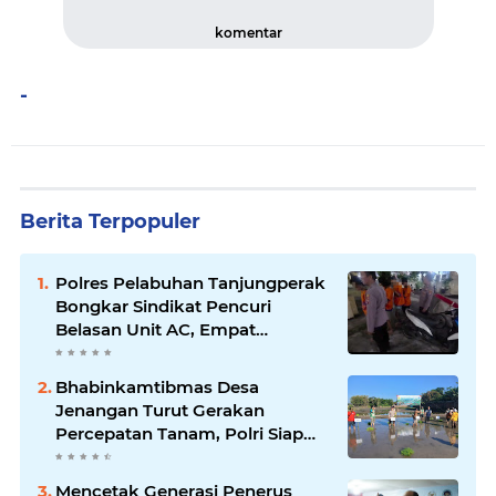
komentar
-
Berita Terpopuler
Polres Pelabuhan Tanjungperak
Bongkar Sindikat Pencuri
Belasan Unit AC, Empat
Tersangka Diamankan
Bhabinkamtibmas Desa
Jenangan Turut Gerakan
Percepatan Tanam, Polri Siap
Kawal Swasembada Pangan
Kabupaten Ponorogo
Mencetak Generasi Penerus