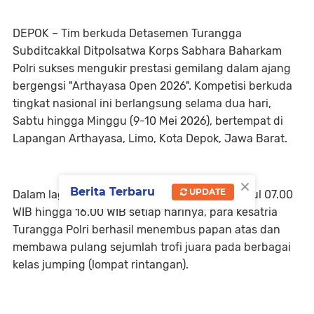
DEPOK – Tim berkuda Detasemen Turangga
Subditcakkal Ditpolsatwa Korps Sabhara Baharkam
Polri sukses mengukir prestasi gemilang dalam ajang
bergengsi "Arthayasa Open 2026". Kompetisi berkuda
tingkat nasional ini berlangsung selama dua hari,
Sabtu hingga Minggu (9-10 Mei 2026), bertempat di
Lapangan Arthayasa, Limo, Kota Depok, Jawa Barat.
×
Berita Terbaru
UPDATE
Dalam laga yang berlangsung ketat sejak pukul 07.00
WIB hingga 16.00 WIB setiap harinya, para kesatria
Turangga Polri berhasil menembus papan atas dan
membawa pulang sejumlah trofi juara pada berbagai
kelas jumping (lompat rintangan).