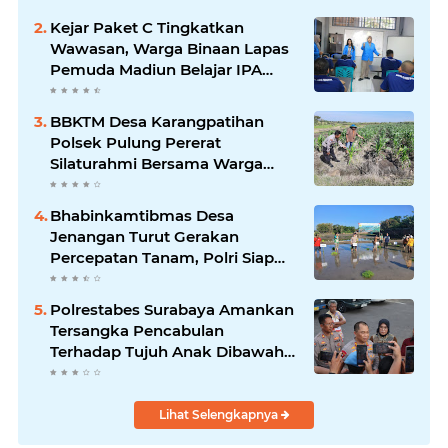
Kejar Paket C Tingkatkan
Wawasan, Warga Binaan Lapas
Pemuda Madiun Belajar IPA
Bersama Mahasiswa UNIPMA
BBKTM Desa Karangpatihan
Polsek Pulung Pererat
Silaturahmi Bersama Warga
Wujudkan Kamtibmas yang
Aman
Bhabinkamtibmas Desa
Jenangan Turut Gerakan
Percepatan Tanam, Polri Siap
Kawal Swasembada Pangan
Kabupaten Ponorogo
Polrestabes Surabaya Amankan
Tersangka Pencabulan
Terhadap Tujuh Anak Dibawah
Umur
Lihat Selengkapnya