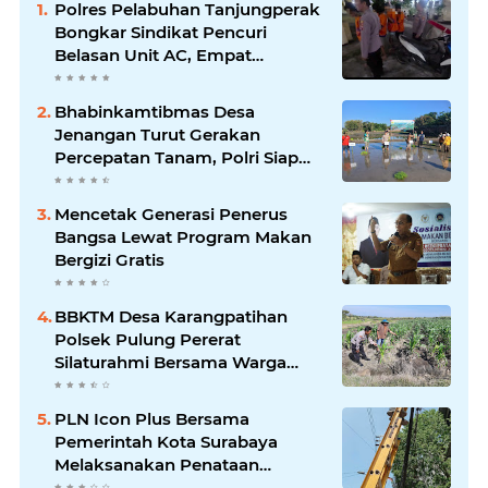
Polres Pelabuhan Tanjungperak
Bongkar Sindikat Pencuri
Belasan Unit AC, Empat
Tersangka Diamankan
Bhabinkamtibmas Desa
Jenangan Turut Gerakan
Percepatan Tanam, Polri Siap
Kawal Swasembada Pangan
Kabupaten Ponorogo
Mencetak Generasi Penerus
Bangsa Lewat Program Makan
Bergizi Gratis
BBKTM Desa Karangpatihan
Polsek Pulung Pererat
Silaturahmi Bersama Warga
Wujudkan Kamtibmas yang
Aman
PLN Icon Plus Bersama
Pemerintah Kota Surabaya
Melaksanakan Penataan
Jaringan Di Area Kota Lama