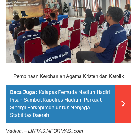
Pembinaan Kerohanian Agama Kristen dan Katolik
Baca Juga :
Kalapas Pemuda Madiun Hadiri
Pisah Sambut Kapolres Madiun, Perkuat
Sinergi Forkopimda untuk Menjaga
Stabilitas Daerah
Madiun, – LINTASINFORMASI.com