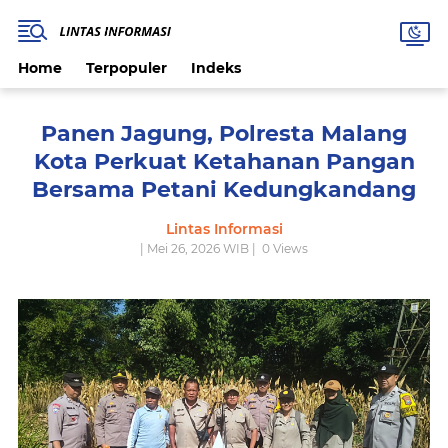
Home
Terpopuler
Indeks
Panen Jagung, Polresta Malang
Kota Perkuat Ketahanan Pangan
Bersama Petani Kedungkandang
Lintas Informasi
| Mei 26, 2026 WIB |
0
Views