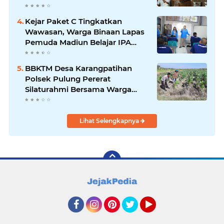
Kejar Paket C Tingkatkan
Wawasan, Warga Binaan Lapas
Pemuda Madiun Belajar IPA
Bersama Mahasiswa UNIPMA
BBKTM Desa Karangpatihan
Polsek Pulung Pererat
Silaturahmi Bersama Warga
Wujudkan Kamtibmas yang
Aman
Lihat Selengkapnya
Facebook
Instagram
Pinterest
Twitter
YouTube