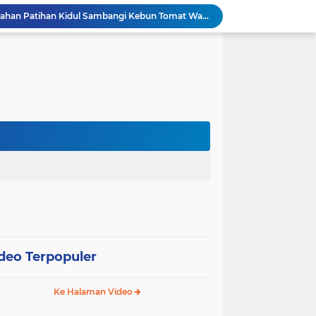
Bhabinkamtibmas Kelurahan Patihan Kidul Sambangi Kebun Tomat Warga, Dukung Ketahanan Pangan Nasional
Polres Blitar Kota Gelar Gerakan Pangan Murah Sambut HUT Kemerdekaan RI ke-81
Polda Jatim Gelar Nobar Final Piala Presiden 2026, Ribuan Bonek Mania Dukung Persebaya dari Lapangan Mapolda
Universitas Palangka Raya Perkuat SDM Polri Lewat Pusat Studi Kepolisian
Bhabinkamtibmas Desa Ngumpul Ajak Warga Kelola Pekarangan Produktif Demi Mendukung Ketahanan Pangan
Bhabinkamtibmas Desa Lengkong Tinjau Pertumbuhan Padi Warga, Wujud Nyata Dukungan Polri bagi Ketahanan Pangan
Bhabinkamtibmas Desa Ngloning Polsek Slahung Pererat Kemitraan dengan Warga, Dukung Kamtibmas dan Ketahanan Pangan
Bhabinkamtibmas Desa Ngloning Polsek Slahung Sambangi Budidaya Lele, Dukung Ketahanan Pangan Masyarakat
Bhabinkamtibmas Desa Gundik Polsek Slahung Sambangi Lahan Padi, Perkuat Komitmen Dukung Ketahanan Pangan
Bhabinkamtibmas Kelurahan Patihan Kidul Sambangi Peternak Sapi, Dukung Ketahanan Pangan Nasional
deo Terpopuler
Ke Halaman Video