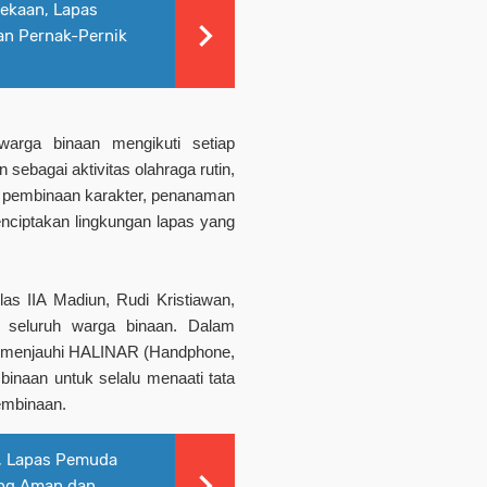
ekaan, Lapas
an Pernak-Pernik
warga binaan mengikuti setiap
 sebagai aktivitas olahraga rutin,
ia pembinaan karakter, penanaman
enciptakan lingkungan lapas yang
as IIA Madiun, Rudi Kristiawan,
 seluruh warga binaan. Dalam
 menjauhi HALINAR (Handphone,
binaan untuk selalu menaati tata
embinaan.
, Lapas Pemuda
ang Aman dan