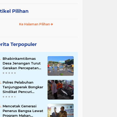
tikel Pilihan
Ke Halaman Pilihan
rita Terpopuler
Bhabinkamtibmas
Desa Jenangan Turut
Gerakan Percepatan
Tanam, Polri Siap
Kawal Swasembada
Pangan Kabupaten
Polres Pelabuhan
Ponorogo
Tanjungperak Bongkar
Sindikat Pencuri
Belasan Unit AC,
Empat Tersangka
Diamankan
Mencetak Generasi
Penerus Bangsa Lewat
Program Makan