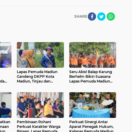
SHARE
Lapas Pemuda Madiun
Seru Abis! Balap Karung
Gandeng DKPP Kota
Berhelm Bikin Suasana
uda
Madiun, Tinjau dan
Lapas Pemuda Madiun
an
Evaluasi Lahan Ketahanan
Penuh Keceriaan
aun
Pangan
katkan
Pembinaan Rohani
Perkuat Sinergi Antar
inaan
Perkuat Karakter Warga
Aparat Penegak Hukum,
iun
Binaan, Lapas Pemuda
Kalapas Pemuda Madiun