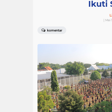
Ikuti
L
| Mei
komentar