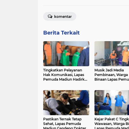
komentar
Berita Terkait
Tingkatkan Pelayanan
Musik Jadi Media
Hak Komunikasi, Lapas
Pembinaan, Warga
Pemuda Madiun Hadirkan
Binaan Lapas Pem
Wartelsuspas di Blok
Madiun Kembangk
Maksimum Security
Bakat Melalui Lasd
Band
Pastikan Ternak Tetap
Kejar Paket C Ting
Sehat, Lapas Pemuda
Wawasan, Warga B
Madiun Gandeng Dokter
Lapas Pemuda Mad