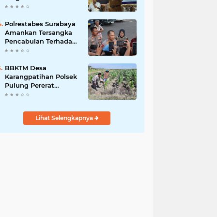
Bergizi Gratis
Polrestabes Surabaya
Amankan Tersangka
Pencabulan Terhadap
Tujuh Anak Dibawah
Umur
BBKTM Desa
Karangpatihan Polsek
Pulung Pererat
Silaturahmi Bersama
Warga Wujudkan
Kamtibmas yang
Lihat Selengkapnya
Aman