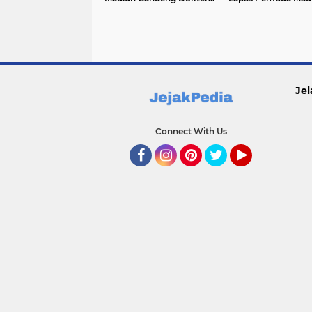
Hewan dari DKPP Kota
Belajar IPA Bersam
Madiun Periksa Kambing
Mahasiswa UNIPM
dan Ayam Petelur
Jel
Connect With Us
Facebook
Instagram
Pinterest
Twitter
YouTube