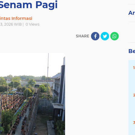
 Senam Pagi
Ar
intas Informasi
 13, 2026 WIB |
0
Views
SHARE
Be