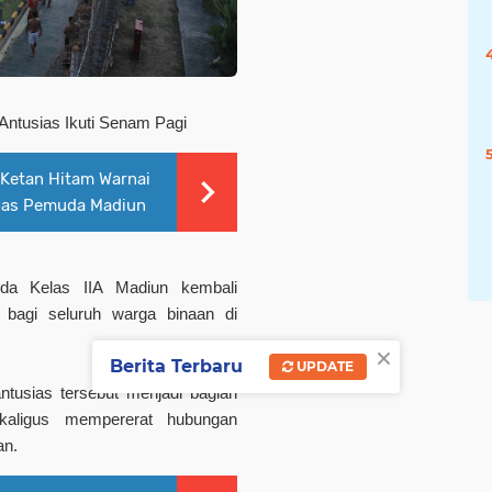
ntusias Ikuti Senam Pagi
r Ketan Hitam Warnai
pas Pemuda Madiun
da Kelas IIA Madiun kembali
bagi seluruh warga binaan di
×
Berita Terbaru
UPDATE
tusias tersebut menjadi bagian
kaligus mempererat hubungan
an.