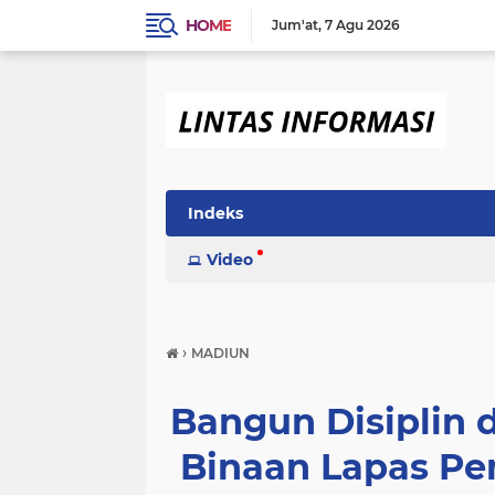
HOME
Jum'at
7 Agu 2026
Indeks
Video
›
MADIUN
Bangun Disiplin 
Binaan Lapas P