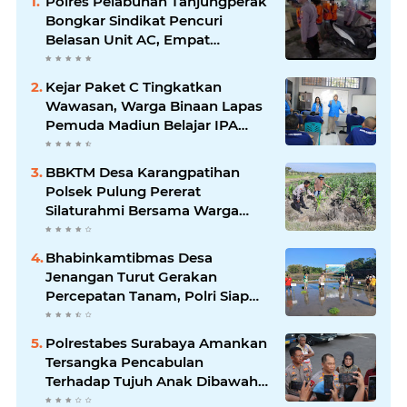
Polres Pelabuhan Tanjungperak
Bongkar Sindikat Pencuri
Belasan Unit AC, Empat
Tersangka Diamankan
Kejar Paket C Tingkatkan
Wawasan, Warga Binaan Lapas
Pemuda Madiun Belajar IPA
Bersama Mahasiswa UNIPMA
BBKTM Desa Karangpatihan
Polsek Pulung Pererat
Silaturahmi Bersama Warga
Wujudkan Kamtibmas yang
Aman
Bhabinkamtibmas Desa
Jenangan Turut Gerakan
Percepatan Tanam, Polri Siap
Kawal Swasembada Pangan
Kabupaten Ponorogo
Polrestabes Surabaya Amankan
Tersangka Pencabulan
Terhadap Tujuh Anak Dibawah
Umur