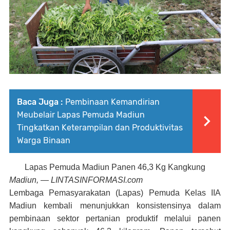
Baca Juga :
Pembinaan Kemandirian
Meubelair Lapas Pemuda Madiun
Tingkatkan Keterampilan dan Produktivitas
Warga Binaan
Lapas Pemuda Madiun Panen 46,3 Kg Kangkung
Madiun, — LINTASINFORMASI.com
Lembaga Pemasyarakatan (Lapas) Pemuda Kelas IIA
Madiun kembali menunjukkan konsistensinya dalam
pembinaan sektor pertanian produktif melalui panen