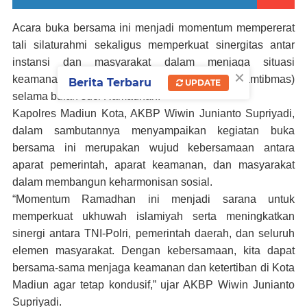
Acara buka bersama ini menjadi momentum mempererat
tali silaturahmi sekaligus memperkuat sinergitas antar
instansi dan masyarakat dalam menjaga situasi
×
keamanan dan ketertiban masyarakat (kamtibmas)
Berita Terbaru
UPDATE
selama bulan suci Ramadhan.
Kapolres Madiun Kota, AKBP Wiwin Junianto Supriyadi,
dalam sambutannya menyampaikan kegiatan buka
bersama ini merupakan wujud kebersamaan antara
aparat pemerintah, aparat keamanan, dan masyarakat
dalam membangun keharmonisan sosial.
“Momentum Ramadhan ini menjadi sarana untuk
memperkuat ukhuwah islamiyah serta meningkatkan
sinergi antara TNI-Polri, pemerintah daerah, dan seluruh
elemen masyarakat. Dengan kebersamaan, kita dapat
bersama-sama menjaga keamanan dan ketertiban di Kota
Madiun agar tetap kondusif,” ujar AKBP Wiwin Junianto
Supriyadi.