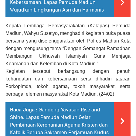
Kebersamaan, Lapas Pemuda Madiun
Wujudkan Lingkungan Asri dan Harmonis
Kepala Lembaga Pemasyarakatan (Kalapas) Pemuda
Madiun, Wahyu Susetyo, menghadiri kegiatan buka puasa
bersama yang diselenggarakan oleh Polres Madiun Kota
dengan mengusung tema “Dengan Semangat Ramadhan
Membangun Ukhuwah Islamiyah Guna Menjaga
Keamanan dan Ketertiban di Kota Madiun.”
Kegiatan tersebut berlangsung dengan penuh
kehangatan dan kebersamaan serta dihadiri jajaran
Forkopimda, tokoh agama, tokoh masyarakat, serta
berbagai elemen masyarakat Kota Madiun. (24/02)
Baca Juga :
Gandeng Yayasan Rise and
Shine, Lapas Pemuda Madiun Gelar
Pembinaan Kerohanian Agama Kristen dan
Katolik Berupa Sakramen Perjamuan Kudus