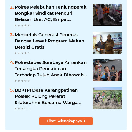
Kabupaten Ponorogo
Polres Pelabuhan Tanjungperak
Bongkar Sindikat Pencuri
Belasan Unit AC, Empat
Tersangka Diamankan
Mencetak Generasi Penerus
Bangsa Lewat Program Makan
Bergizi Gratis
Polrestabes Surabaya Amankan
Tersangka Pencabulan
Terhadap Tujuh Anak Dibawah
Umur
BBKTM Desa Karangpatihan
Polsek Pulung Pererat
Silaturahmi Bersama Warga
Wujudkan Kamtibmas yang
Aman
Lihat Selengkapnya