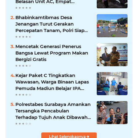
Belasan Unit AC, Empat
Tersangka Diamankan
Bhabinkamtibmas Desa
Jenangan Turut Gerakan
Percepatan Tanam, Polri Siap
Kawal Swasembada Pangan
Kabupaten Ponorogo
Mencetak Generasi Penerus
Bangsa Lewat Program Makan
Bergizi Gratis
Kejar Paket C Tingkatkan
Wawasan, Warga Binaan Lapas
Pemuda Madiun Belajar IPA
Bersama Mahasiswa UNIPMA
Polrestabes Surabaya Amankan
Tersangka Pencabulan
Terhadap Tujuh Anak Dibawah
Umur
Lihat Selengkapnya