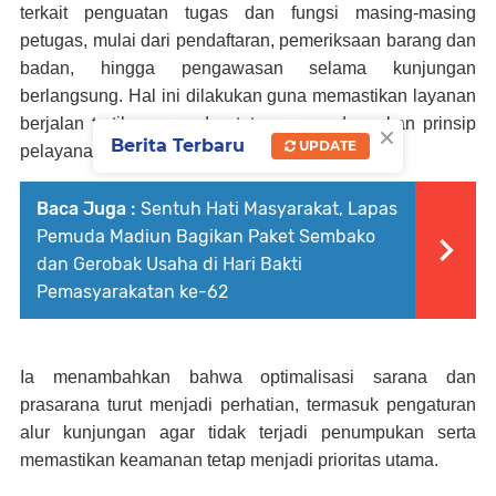
terkait penguatan tugas dan fungsi masing-masing
petugas, mulai dari pendaftaran, pemeriksaan barang dan
badan, hingga pengawasan selama kunjungan
berlangsung. Hal ini dilakukan guna memastikan layanan
berjalan tertib, aman, dan tetap mengedepankan prinsip
×
Berita Terbaru
UPDATE
pelayanan yang ramah serta transparan.
Baca Juga :
Sentuh Hati Masyarakat, Lapas
Pemuda Madiun Bagikan Paket Sembako
dan Gerobak Usaha di Hari Bakti
Pemasyarakatan ke-62
Ia menambahkan bahwa optimalisasi sarana dan
prasarana turut menjadi perhatian, termasuk pengaturan
alur kunjungan agar tidak terjadi penumpukan serta
memastikan keamanan tetap menjadi prioritas utama.