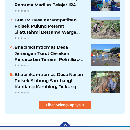
Pemuda Madiun Belajar IPA
Bersama Mahasiswa UNIPMA
BBKTM Desa Karangpatihan
Polsek Pulung Pererat
Silaturahmi Bersama Warga
Wujudkan Kamtibmas yang
Aman
Bhabinkamtibmas Desa
Jenangan Turut Gerakan
Percepatan Tanam, Polri Siap
Kawal Swasembada Pangan
Kabupaten Ponorogo
Bhabinkamtibmas Desa Nailan
Polsek Slahung Sambangi
Kandang Kambing, Dukung
Peternakan Rakyat Wujudkan
Ketahanan Pangan Desa
Lihat Selengkapnya