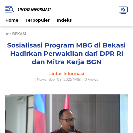
Home
Terpopuler
Indeks
›
BEKASI
Sosialisasi Program MBG di Bekasi
Hadirkan Perwakilan dari DPR RI
dan Mitra Kerja BGN
Lintas Informasi
| November 08, 2025 WIB |
0
Views