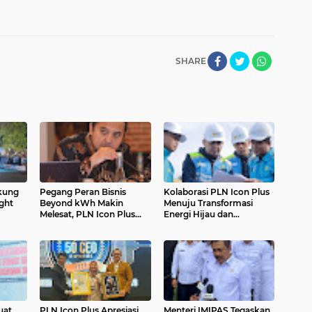
SHARE
kung
Pegang Peran Bisnis
Kolaborasi PLN Icon Plus
ght
Beyond kWh Makin
Menuju Transformasi
Melesat, PLN Icon Plus
Energi Hijau dan
Catat Kenaikan
Elektrifikasi Kendaraan di
Pendapatan 33%
Indonesia
uat
PLN Icon Plus Apresiasi
Menteri IMIPAS Tegaskan