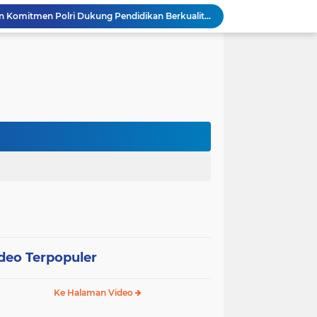
Gelar Piramida, AKBP Yenni Ajak Media Sinergi Jaga Kondusivitas Bojonegoro
Polres Malang Amankan Tersangka Pengedar Narkoba di Kepanjen, Sita Sabu 96 Gram dan Ganja 131 Gram
Polres Probolinggo Intensifkan Penanganan Karhutla di Lereng Gunung Bromo
Bhabinkamtibmas Desa Kedungbanteng Tinjau Perkembangan Tanaman Jagung, Perkuat Ketahanan Pangan Bersama Warga
Bhabinkamtibmas Kelurahan Brotonegaran Pantau Harga Cabai di Pasar, Wujud Dukungan Polri terhadap Ketahanan Pangan
Bhabinkamtibmas Kelurahan Brotonegaran Tinjau Kebun Nanas Warga, Perkuat Dukungan Polri terhadap Ketahanan Pangan
Bhabinkamtibmas Desa Joresan Intensifkan Sambang Warga, Wujud Nyata Dukungan Polri bagi Ketahanan Pangan
Bhabinkamtibmas Desa Joresan Tinjau Gudang Beras Warga, Perkuat Sinergi Dukung Ketahanan Pangan
Waspada Karhutla, Sinergi TNI-Polri dan Perhutani Pasang Banner Imbauan di Kawasan Hutan Ngrayun
Kapolres Gresik Tegaskan Komitmen Polri Dukung Pendidikan Berkualitas
deo Terpopuler
Ke Halaman Video