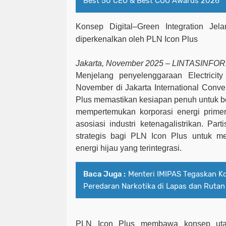
Best 50 CEO & Best COO Awards 2026
Konsep Digital–Green Integration Jela
diperkenalkan oleh PLN Icon Plus
Jakarta, November 2025 – LINTASINFO
Menjelang penyelenggaraan Electrici
November di Jakarta International Conve
Plus memastikan kesiapan penuh untuk be
mempertemukan korporasi energi primer
asosiasi industri ketenagalistrikan. Par
strategis bagi PLN Icon Plus untuk me
energi hijau yang terintegrasi.
Baca Juga :
Menteri IMIPAS Tegaskan K
Peredaran Narkotika di Lapas dan Rutan
PLN Icon Plus membawa konsep uta