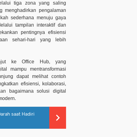
lalui tiga zona yang saling
ang menghadirkan pengalaman
gkah sederhana menuju gaya
alui tampilan interaktif dan
kankan pentingnya efisiensi
saan sehari-hari yang lebih
njut ke Office Hub, yang
gital mampu mentransformasi
unjung dapat melihat contoh
katkan efisiensi, kolaborasi,
kan bagaimana solusi digital
modern.
arah saat Hadiri