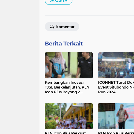
JAKARTA
komentar
Berita Terkait
Kembangkan Inovasi
ICONNET Turut Du
TJSL Berkelanjutan, PLN
Event Situbondo Ni
Icon Plus Boyong 2
Run 2024
Penghargaan TJSL & CSR
Award 2024
PLN Icon Plus Perkuat
PLN Icon Plus Perk