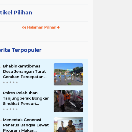
tikel Pilihan
Ke Halaman Pilihan
rita Terpopuler
Bhabinkamtibmas
Desa Jenangan Turut
Gerakan Percepatan
Tanam, Polri Siap
Kawal Swasembada
Pangan Kabupaten
Polres Pelabuhan
Ponorogo
Tanjungperak Bongkar
Sindikat Pencuri
Belasan Unit AC,
Empat Tersangka
Diamankan
Mencetak Generasi
Penerus Bangsa Lewat
Program Makan