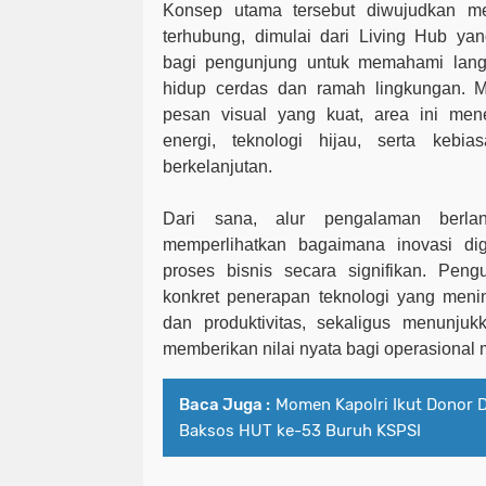
Konsep utama tersebut diwujudkan me
terhubung, dimulai dari Living Hub y
bagi pengunjung untuk memahami lan
hidup cerdas dan ramah lingkungan. Mel
pesan visual yang kuat, area ini mene
energi, teknologi hijau, serta kebia
berkelanjutan.
Dari sana, alur pengalaman berla
memperlihatkan bagaimana inovasi di
proses bisnis secara signifikan. Peng
konkret penerapan teknologi yang mening
dan produktivitas, sekaligus menunjuk
memberikan nilai nyata bagi operasional 
Baca Juga :
Momen Kapolri Ikut Donor D
Baksos HUT ke-53 Buruh KSPSI