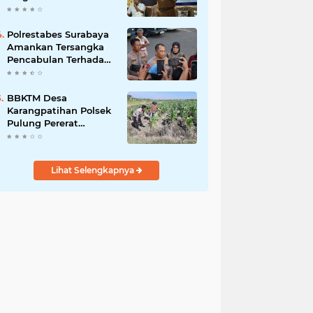
Bergizi Gratis
Polrestabes Surabaya
Amankan Tersangka
Pencabulan Terhadap
Tujuh Anak Dibawah
Umur
BBKTM Desa
Karangpatihan Polsek
Pulung Pererat
Silaturahmi Bersama
Warga Wujudkan
Kamtibmas yang
Lihat Selengkapnya
Aman