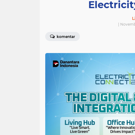
Electrici
L
| Novemb
komentar