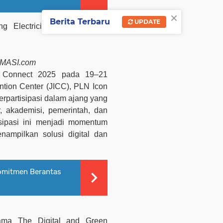
×
Berita Terbaru
UPDATE
ng Electricity Connect 2025
RMASI.com
ty Connect 2025 pada 19–21
ntion Center (JICC), PLN Icon
rpartisipasi dalam ajang yang
, akademisi, pemerintah, dan
tisipasi ini menjadi momentum
nampilkan solusi digital dan
omitmen Berantas
ma The Digital and Green