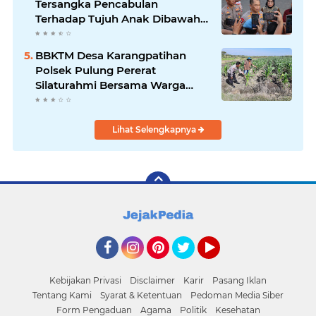
Tersangka Pencabulan
Terhadap Tujuh Anak Dibawah
Umur
BBKTM Desa Karangpatihan
Polsek Pulung Pererat
Silaturahmi Bersama Warga
Wujudkan Kamtibmas yang
Aman
Lihat Selengkapnya
Facebook
Instagram
Pinterest
Twitter
YouTube
Kebijakan Privasi
Disclaimer
Karir
Pasang Iklan
Tentang Kami
Syarat & Ketentuan
Pedoman Media Siber
Form Pengaduan
Agama
Politik
Kesehatan