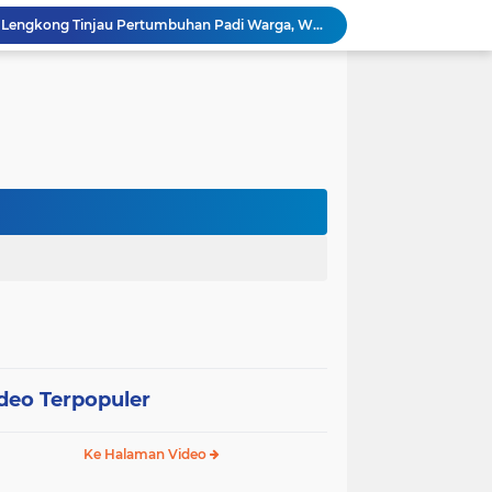
Bhabinkamtibmas Desa Lengkong Tinjau Pertumbuhan Padi Warga, Wujud Nyata Dukungan Polri bagi Ketahanan Pangan
Bhabinkamtibmas Desa Ngloning Polsek Slahung Pererat Kemitraan dengan Warga, Dukung Kamtibmas dan Ketahanan Pangan
Bhabinkamtibmas Desa Ngloning Polsek Slahung Sambangi Budidaya Lele, Dukung Ketahanan Pangan Masyarakat
Bhabinkamtibmas Desa Gundik Polsek Slahung Sambangi Lahan Padi, Perkuat Komitmen Dukung Ketahanan Pangan
Bhabinkamtibmas Desa Kedungbanteng Tinjau Perkembangan Tanaman Jagung, Perkuat Ketahanan Pangan Bersama Warga
Bhabinkamtibmas Kelurahan Brotonegaran Pantau Harga Cabai di Pasar, Wujud Dukungan Polri terhadap Ketahanan Pangan
Bhabinkamtibmas Kelurahan Brotonegaran Tinjau Kebun Nanas Warga, Perkuat Dukungan Polri terhadap Ketahanan Pangan
Bhabinkamtibmas Desa Joresan Intensifkan Sambang Warga, Wujud Nyata Dukungan Polri bagi Ketahanan Pangan
Bhabinkamtibmas Desa Joresan Tinjau Gudang Beras Warga, Perkuat Sinergi Dukung Ketahanan Pangan
Bhabinkamtibmas Desa Ngumpul Ajak Warga Kelola Pekarangan Produktif Demi Mendukung Ketahanan Pangan
deo Terpopuler
Ke Halaman Video