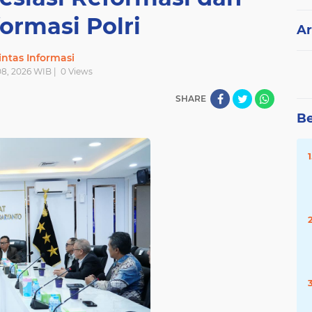
ormasi Polri
Ar
intas Informasi
 08, 2026 WIB |
0
Views
SHARE
Be