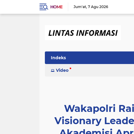
HOME
Jum'at
7 Agu 2026
Indeks
Video
Wakapolri Ra
Visionary Leader
Akademisi Apr