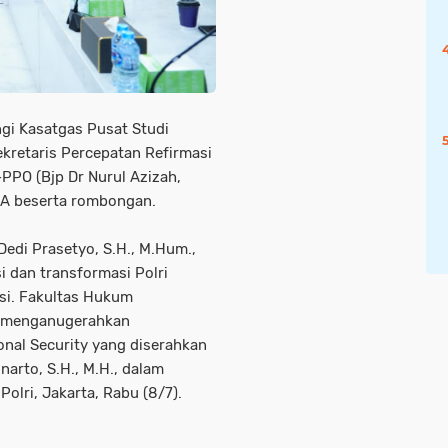
ngi Kasatgas Pusat Studi
 Sekretaris Percepatan Refirmasi
PA-PPO (Bjp Dr Nurul Azizah,
LA beserta rombongan.
Dedi Prasetyo, S.H., M.Hum.,
i dan transformasi Polri
si. Fakultas Hukum
a) menganugerahkan
onal Security yang diserahkan
narto, S.H., M.H., dalam
olri, Jakarta, Rabu (8/7).