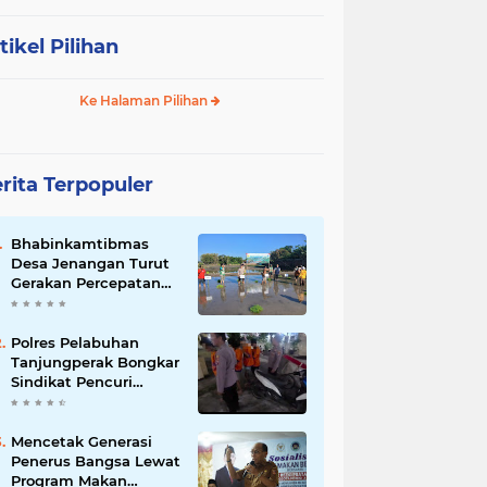
tikel Pilihan
Ke Halaman Pilihan
rita Terpopuler
Bhabinkamtibmas
Desa Jenangan Turut
Gerakan Percepatan
Tanam, Polri Siap
Kawal Swasembada
Pangan Kabupaten
Polres Pelabuhan
Ponorogo
Tanjungperak Bongkar
Sindikat Pencuri
Belasan Unit AC,
Empat Tersangka
Diamankan
Mencetak Generasi
Penerus Bangsa Lewat
Program Makan