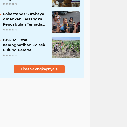
Bergizi Gratis
Polrestabes Surabaya
Amankan Tersangka
Pencabulan Terhadap
Tujuh Anak Dibawah
Umur
BBKTM Desa
Karangpatihan Polsek
Pulung Pererat
Silaturahmi Bersama
Warga Wujudkan
Kamtibmas yang
Lihat Selengkapnya
Aman