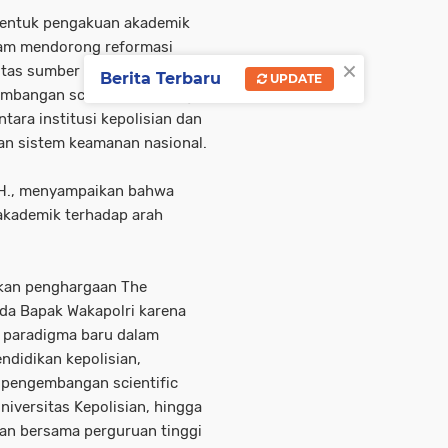
bentuk pengakuan akademik
lam mendorong reformasi
×
itas sumber daya manusia,
Berita Terbaru
UPDATE
mbangan scientific policing,
tara institusi kepolisian dan
an sistem keamanan nasional.
M.H., menyampaikan bahwa
 akademik terhadap arah
kan penghargaan The
ada Bapak Wakapolri karena
n paradigma baru dalam
ndidikan kepolisian,
 pengembangan scientific
niversitas Kepolisian, hingga
ian bersama perguruan tinggi