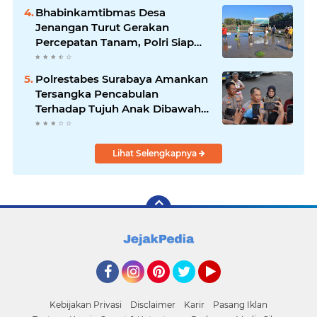
Aman
Bhabinkamtibmas Desa
Jenangan Turut Gerakan
Percepatan Tanam, Polri Siap
Kawal Swasembada Pangan
Kabupaten Ponorogo
Polrestabes Surabaya Amankan
Tersangka Pencabulan
Terhadap Tujuh Anak Dibawah
Umur
Lihat Selengkapnya
Facebook
Instagram
Pinterest
Twitter
YouTube
Kebijakan Privasi
Disclaimer
Karir
Pasang Iklan