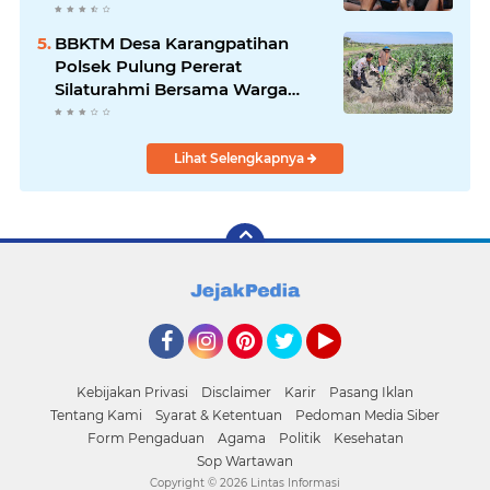
Umur
BBKTM Desa Karangpatihan
Polsek Pulung Pererat
Silaturahmi Bersama Warga
Wujudkan Kamtibmas yang
Aman
Lihat Selengkapnya
Facebook
Instagram
Pinterest
Twitter
YouTube
Kebijakan Privasi
Disclaimer
Karir
Pasang Iklan
Tentang Kami
Syarat & Ketentuan
Pedoman Media Siber
Form Pengaduan
Agama
Politik
Kesehatan
Sop Wartawan
Copyright ©
2026 Lintas Informasi