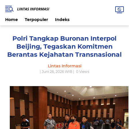
Home
Terpopuler
Indeks
Polri Tangkap Buronan Interpol
Beijing, Tegaskan Komitmen
Berantas Kejahatan Transnasional
Lintas Informasi
| Juni 26, 2026 WIB |
0
Views