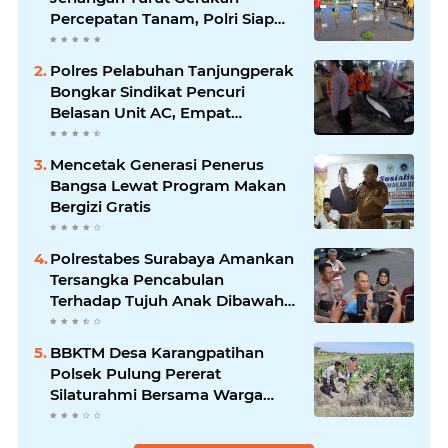
Percepatan Tanam, Polri Siap
Kawal Swasembada Pangan
Kabupaten Ponorogo
Polres Pelabuhan Tanjungperak
Bongkar Sindikat Pencuri
Belasan Unit AC, Empat
Tersangka Diamankan
Mencetak Generasi Penerus
Bangsa Lewat Program Makan
Bergizi Gratis
Polrestabes Surabaya Amankan
Tersangka Pencabulan
Terhadap Tujuh Anak Dibawah
Umur
BBKTM Desa Karangpatihan
Polsek Pulung Pererat
Silaturahmi Bersama Warga
Wujudkan Kamtibmas yang
Aman