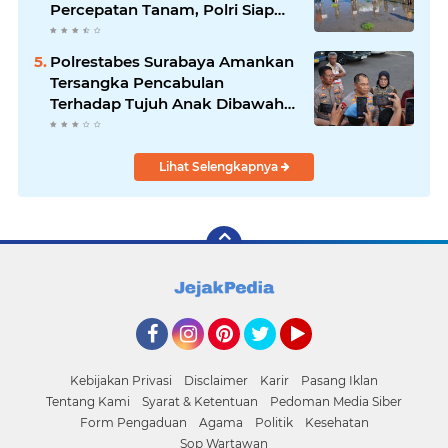
Percepatan Tanam, Polri Siap
Kawal Swasembada Pangan
Kabupaten Ponorogo
Polrestabes Surabaya Amankan
Tersangka Pencabulan
Terhadap Tujuh Anak Dibawah
Umur
Lihat Selengkapnya
Facebook
Instagram
Pinterest
Twitter
YouTube
Kebijakan Privasi
Disclaimer
Karir
Pasang Iklan
Tentang Kami
Syarat & Ketentuan
Pedoman Media Siber
Form Pengaduan
Agama
Politik
Kesehatan
Sop Wartawan