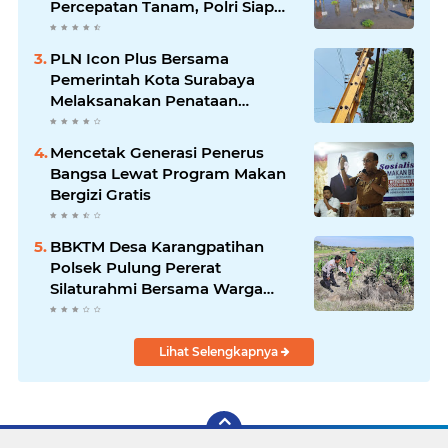
Percepatan Tanam, Polri Siap
Kawal Swasembada Pangan
Kabupaten Ponorogo
PLN Icon Plus Bersama
Pemerintah Kota Surabaya
Melaksanakan Penataan
Jaringan Di Area Kota Lama
Mencetak Generasi Penerus
Bangsa Lewat Program Makan
Bergizi Gratis
BBKTM Desa Karangpatihan
Polsek Pulung Pererat
Silaturahmi Bersama Warga
Wujudkan Kamtibmas yang
Aman
Lihat Selengkapnya