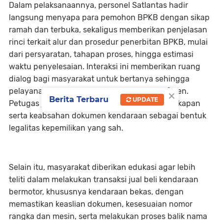
Dalam pelaksanaannya, personel Satlantas hadir
langsung menyapa para pemohon BPKB dengan sikap
ramah dan terbuka, sekaligus memberikan penjelasan
rinci terkait alur dan prosedur penerbitan BPKB, mulai
dari persyaratan, tahapan proses, hingga estimasi
waktu penyelesaian. Interaksi ini memberikan ruang
dialog bagi masyarakat untuk bertanya sehingga
×
pelayanan menjadi lebih jelas, tertib, dan efisien.
Berita Terbaru
UPDATE
Petugas juga menekankan pentingnya kelengkapan
serta keabsahan dokumen kendaraan sebagai bentuk
legalitas kepemilikan yang sah.
Selain itu, masyarakat diberikan edukasi agar lebih
teliti dalam melakukan transaksi jual beli kendaraan
bermotor, khususnya kendaraan bekas, dengan
memastikan keaslian dokumen, kesesuaian nomor
rangka dan mesin, serta melakukan proses balik nama