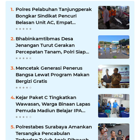
Polres Pelabuhan Tanjungperak
Bongkar Sindikat Pencuri
Belasan Unit AC, Empat
Tersangka Diamankan
Bhabinkamtibmas Desa
Jenangan Turut Gerakan
Percepatan Tanam, Polri Siap
Kawal Swasembada Pangan
Kabupaten Ponorogo
Mencetak Generasi Penerus
Bangsa Lewat Program Makan
Bergizi Gratis
Kejar Paket C Tingkatkan
Wawasan, Warga Binaan Lapas
Pemuda Madiun Belajar IPA
Bersama Mahasiswa UNIPMA
Polrestabes Surabaya Amankan
Tersangka Pencabulan
Terhadap Tujuh Anak Dibawah