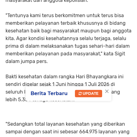
masyarakat dan anggota kepolisian.
"Tentunya kami terus berkomitmen untuk terus bisa
memberikan pelayanan terbaik khususnya di bidang
kesehatan baik bagi masyarakat maupun bagi anggota
kita. Agar kondisi kesehatannya selalu terjaga, selalu
prima di dalam melaksanakan tugas sehari-hari dalam
memberikan pelayanan pada masyarakat," kata Sigit
dalam jumpa pers.
Bakti kesehatan dalam rangka Hari Bhayangkara ini
sendiri digelar sejak 1 Juni hingga 1 Juli 2026 di
×
seluruh Indonesia. Kegiatan ini melibatkan kurang
Berita Terbaru
UPDATE
lebih 5.354 tenaga kesehatan.
"Sedangkan total layanan kesehatan yang diberikan
sampai dengan saat ini sebesar 664.975 layanan yang