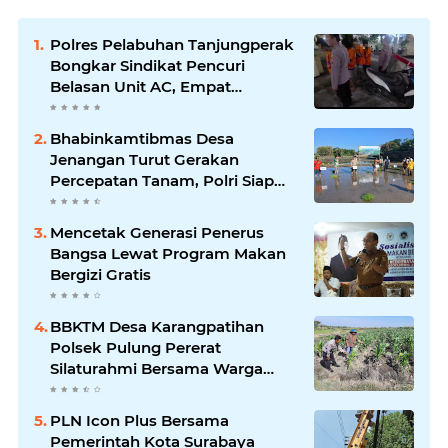
Polres Pelabuhan Tanjungperak
Bongkar Sindikat Pencuri
Belasan Unit AC, Empat
Tersangka Diamankan
Bhabinkamtibmas Desa
Jenangan Turut Gerakan
Percepatan Tanam, Polri Siap
Kawal Swasembada Pangan
Kabupaten Ponorogo
Mencetak Generasi Penerus
Bangsa Lewat Program Makan
Bergizi Gratis
BBKTM Desa Karangpatihan
Polsek Pulung Pererat
Silaturahmi Bersama Warga
Wujudkan Kamtibmas yang
Aman
PLN Icon Plus Bersama
Pemerintah Kota Surabaya