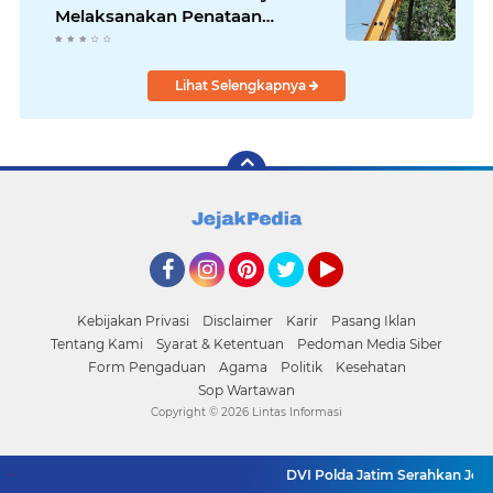
Melaksanakan Penataan
Jaringan Di Area Kota Lama
Lihat Selengkapnya
Facebook
Instagram
Pinterest
Twitter
YouTube
Kebijakan Privasi
Disclaimer
Karir
Pasang Iklan
Tentang Kami
Syarat & Ketentuan
Pedoman Media Siber
Form Pengaduan
Agama
Politik
Kesehatan
Sop Wartawan
Copyright ©
2026 Lintas Informasi
DVI Polda Jatim Serahkan Jenaz