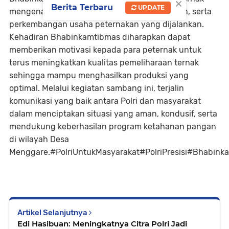
×
Berita Terbaru
UPDATE
mengenai perawatan sapi, ketersediaan pakan, serta
perkembangan usaha peternakan yang dijalankan.
Kehadiran Bhabinkamtibmas diharapkan dapat
memberikan motivasi kepada para peternak untuk
terus meningkatkan kualitas pemeliharaan ternak
sehingga mampu menghasilkan produksi yang
optimal. Melalui kegiatan sambang ini, terjalin
komunikasi yang baik antara Polri dan masyarakat
dalam menciptakan situasi yang aman, kondusif, serta
mendukung keberhasilan program ketahanan pangan
di wilayah Desa
Menggare.#PolriUntukMasyarakat#PolriPresisi#Bhab
Artikel Selanjutnya
Edi Hasibuan: Meningkatnya Citra Polri Jadi