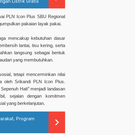
gan Listrik Gratis
awai PLN Icon Plus SBU Regional
gumpulkan pakaian layak pakai.
 juga mencakup kebutuhan dasar
mbersih lantai, tisu kering, serta
rahkan langsung sebagai bentuk
saudari yang membutuhkan.
sosial, tetapi mencerminkan nilai
ga oleh Srikandi PLN Icon Plus.
Sepenuh Hati” menjadi landasan
il, sejalan dengan komitmen
al yang berkelanjutan.
yarakat, Program