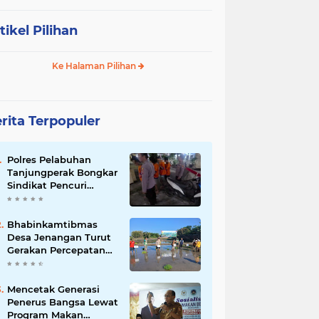
tikel Pilihan
Ke Halaman Pilihan
rita Terpopuler
Polres Pelabuhan
Tanjungperak Bongkar
Sindikat Pencuri
Belasan Unit AC,
Empat Tersangka
Diamankan
Bhabinkamtibmas
Desa Jenangan Turut
Gerakan Percepatan
Tanam, Polri Siap
Kawal Swasembada
Pangan Kabupaten
Mencetak Generasi
Ponorogo
Penerus Bangsa Lewat
Program Makan