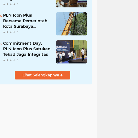
Bergizi Gratis
PLN Icon Plus
Bersama Pemerintah
Kota Surabaya
Melaksanakan
Penataan Jaringan Di
Area Kota Lama
Commitment Day,
PLN Icon Plus Satukan
Tekad Jaga Integritas
Lihat Selengkapnya