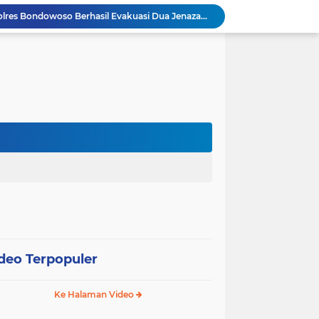
Operasi Kemanusiaan Polres Bondowoso Berhasil Evakuasi Dua Jenazah di Gunung Piramid
Kapolresta Malang Kota Cek Dua SPPG Polri, Pastikan Standar Pemenuhan Gizi dan Pengelolaan Limbah Berjalan Optimal
Dua Tersangka Edarkan Sabu Jaringan Bangkalan
Bhabinkamtibmas Desa Maron Tinjau Tanaman Padi Warga sebagai Wujud Dukungan Ketahanan Pangan
CEK KONDISI TERKINI PASCA KEBAKARAN LAHAN TEBU MILIK KAS DESA PLUNTURAN KECAMATAN PULUNG
RESPON CEPAT POLSEK PULUNG DALAM PENANGANAN KEBAKARAN LAHAN DI DESA PLUNTURAN
Penggantian Kapolri "Dihembus Oleh Pihak Pihak Terganggu Kenyamanannya"
Polres Jember Masifkan Edukasi Berkendara Aman di Titik Rawan Kecelakaan
 Kolaborasi Hadapi Kekeringan dan Karhutla
Polres Lumajang Buat Fire Break Darurat Antisipasi Karhutla TNBTS Meluas
deo Terpopuler
Ke Halaman Video