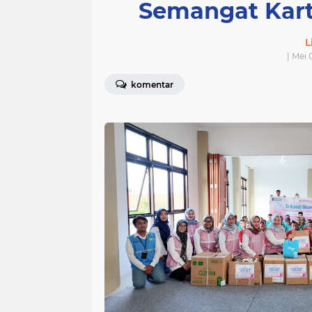
Semangat Kart
L
| Mei 
komentar