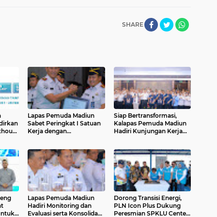
SHARE
a
Lapas Pemuda Madiun
Siap Bertransformasi,
dirkan
Sabet Peringkat I Satuan
Kalapas Pemuda Madiun
thout
Kerja dengan
Hadiri Kunjungan Kerja
Pemberitaan Positif
Komisi XIII DPR RI di
Terbanyak
Jawa Timur
deng
Lapas Pemuda Madiun
Dorong Transisi Energi,
at
Hadiri Monitoring dan
PLN Icon Plus Dukung
untuk
Evaluasi serta Konsolidasi
Peresmian SPKLU Center