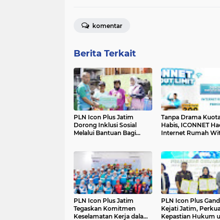
komentar
Berita Terkait
PLN Icon Plus Jatim
Tanpa Drama Kuot
Dorong Inklusi Sosial
Habis, ICONNET Ha
Melalui Bantuan Bagi
Internet Rumah Wi
Komunitas Rentan di
Limit
Surabaya
PLN Icon Plus Jatim
PLN Icon Plus Gan
Tegaskan Komitmen
Kejati Jatim, Perku
Keselamatan Kerja dalam
Kepastian Hukum 