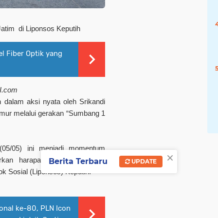
Jatim
di Liponsos Keputih
l Fiber Optik yang
I.com
n dalam aksi nyata oleh Srikandi
mur melalui gerakan “Sumbang 1
(05/05) ini menjadi momentum
×
irkan harapan baru bagi para
Berita Terbaru
UPDATE
 Sosial (Liponsos) Keputih.
ional ke-80, PLN Icon