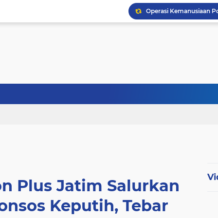
Polres Gresik Amankan 
Polres Jombang Perkuat
Vi
on Plus Jatim Salurkan
onsos Keputih, Tebar