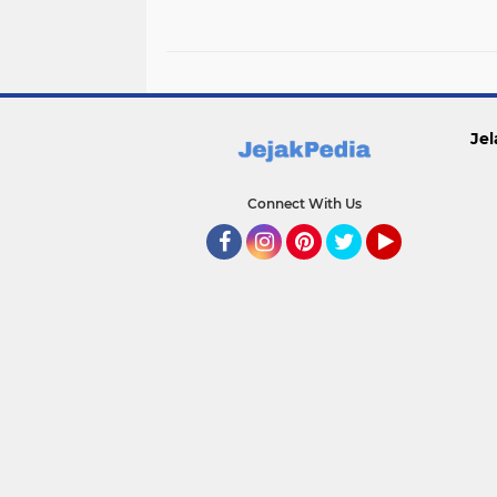
Apel Bulan K3 Nasional
Transformasi Digita
2026
Berkelanjutan
Jel
Connect With Us
Facebook
Instagram
Pinterest
Twitter
YouTube