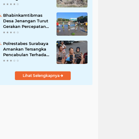
Silaturahmi Bersama
Warga Wujudkan
Kamtibmas yang
Bhabinkamtibmas
Aman
Desa Jenangan Turut
Gerakan Percepatan
Tanam, Polri Siap
Kawal Swasembada
Pangan Kabupaten
Polrestabes Surabaya
Ponorogo
Amankan Tersangka
Pencabulan Terhadap
Tujuh Anak Dibawah
Umur
Lihat Selengkapnya