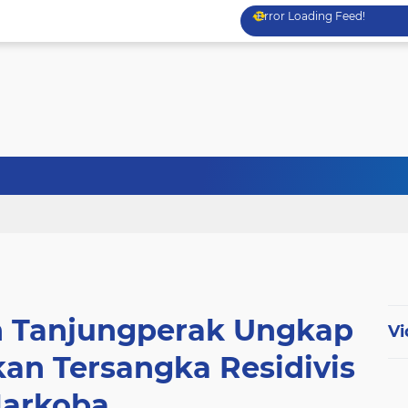
Error Loading Feed!
n Tanjungperak Ungkap
Vi
n Tersangka Residivis
arkoba