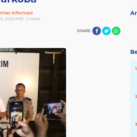
Ar
intas Informasi
25, 2026 WIB |
0
Views
SHARE
Be