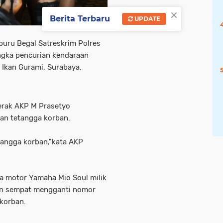
×
Berita Terbaru
UPDATE
uru Begal Satreskrim Polres
ngka pencurian kendaraan
n Ikan Gurami, Surabaya.
erak AKP M Prasetyo
an tetangga korban.
etangga korban,"kata AKP
a motor Yamaha Mio Soul milik
an sempat mengganti nomor
 korban.