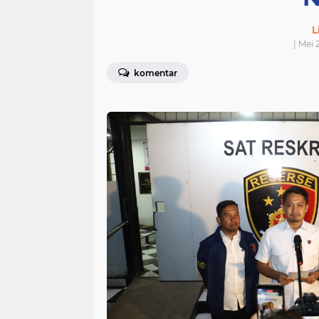
L
| Mei 
komentar