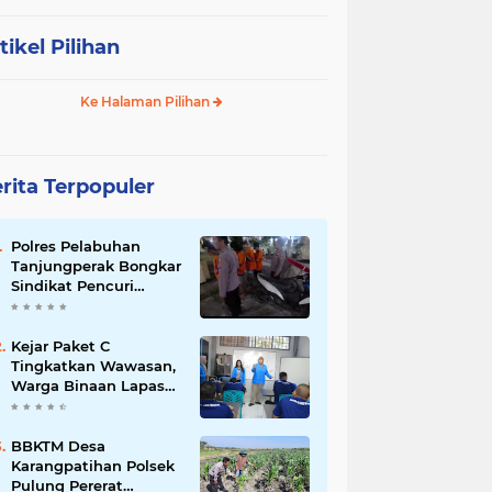
tikel Pilihan
Ke Halaman Pilihan
rita Terpopuler
Polres Pelabuhan
Tanjungperak Bongkar
Sindikat Pencuri
Belasan Unit AC,
Empat Tersangka
Diamankan
Kejar Paket C
Tingkatkan Wawasan,
Warga Binaan Lapas
Pemuda Madiun
Belajar IPA Bersama
Mahasiswa UNIPMA
BBKTM Desa
Karangpatihan Polsek
Pulung Pererat