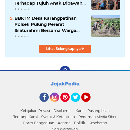
Terhadap Tujuh Anak Dibawah
Umur
BBKTM Desa Karangpatihan
Polsek Pulung Pererat
Silaturahmi Bersama Warga
Wujudkan Kamtibmas yang
Aman
Lihat Selengkapnya
Facebook
Instagram
Pinterest
Twitter
YouTube
Kebijakan Privasi
Disclaimer
Karir
Pasang Iklan
Tentang Kami
Syarat & Ketentuan
Pedoman Media Siber
Form Pengaduan
Agama
Politik
Kesehatan
Sop Wartawan