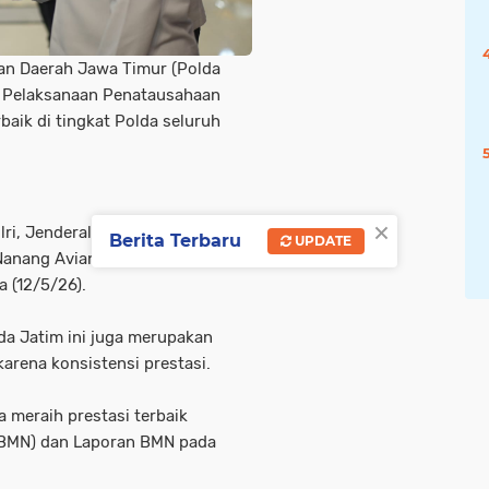
ian Daerah Jawa Timur (Polda
m Pelaksanaan Penatausahaan
baik di tingkat Polda seluruh
×
i, Jenderal Polisi Listyo Sigit
Berita Terbaru
UPDATE
Nanang Avianto saat Rakernis
a (12/5/26).
da Jatim ini juga merupakan
arena konsistensi prestasi.
a meraih prestasi terbaik
 (BMN) dan Laporan BMN pada