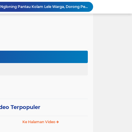
Bhabinkamtibmas Desa Ngloning Pantau Kolam Lele Warga, Dorong Pengembangan Pangan Produktif
Bhabinkamtibmas Desa Ngloning Sambangi Warga, Perkuat Kamtibmas dan Dorong Ketahanan Pangan
Bhabinkamtibmas Desa Lengkong Sambangi Sawah Petani, Dorong Produktivitas Padi untuk Ketahanan Pangan
Bhabinkamtibmas Desa Ngumpul Sambangi Warga, Galakkan Pemanfaatan Pekarangan untuk Pangan Mandiri
Bhabinkamtibmas Desa Joresan Pantau Stok Beras Warga, Jaga Ketersediaan Pangan
Bhabinkamtibmas Desa Joresan Sambangi Warga, Ajak Optimalkan Potensi Pangan Lokal
Bhabinkamtibmas Brotonegaran Sambangi Kebun Nanas, Dorong Warga Kembangkan Potensi Pangan
Bhabinkamtibmas Brotonegaran Cek Harga Cabai, Jaga Stabilitas Pangan Bersama Masyarakat
Bhabinkamtibmas Kedungbanteng Dorong Produktivitas Jagung, Perkuat Ketahanan Pangan
Bhabinkamtibmas Desa Maron Sambangi Persawahan Warga, Dorong Produktivitas Padi untuk Ketahanan Pangan
deo Terpopuler
Ke Halaman Video