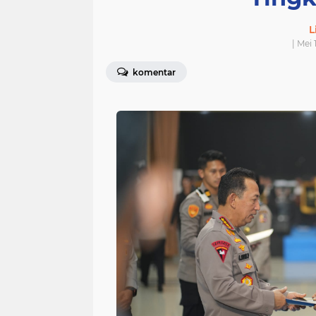
L
| Mei
komentar