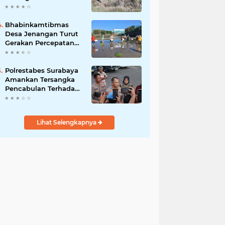
Silaturahmi Bersama
Warga Wujudkan
Kamtibmas yang
Bhabinkamtibmas
Aman
Desa Jenangan Turut
Gerakan Percepatan
Tanam, Polri Siap
Kawal Swasembada
Pangan Kabupaten
Polrestabes Surabaya
Ponorogo
Amankan Tersangka
Pencabulan Terhadap
Tujuh Anak Dibawah
Umur
Lihat Selengkapnya