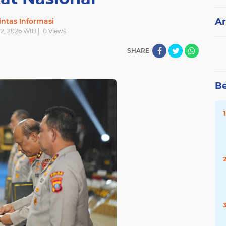
Ar
intas Informasi
 12, 2026 WIB |
0
Views
SHARE
Be