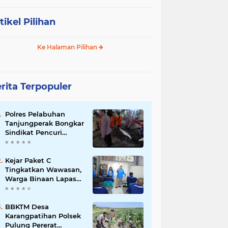
tikel Pilihan
Ke Halaman Pilihan
rita Terpopuler
Polres Pelabuhan
Tanjungperak Bongkar
Sindikat Pencuri
Belasan Unit AC,
Empat Tersangka
Diamankan
Kejar Paket C
Tingkatkan Wawasan,
Warga Binaan Lapas
Pemuda Madiun
Belajar IPA Bersama
Mahasiswa UNIPMA
BBKTM Desa
Karangpatihan Polsek
Pulung Pererat