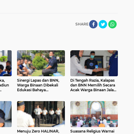
SHARE
ka,
Sinergi Lapas dan BNN,
Di Tengah Razia, Kalapas
adiun
Warga Binaan Dibekali
dan BNN Memilih Secara
Edukasi Bahaya
Acak Warga Binaan Jalani
dialog
Penyalahgunaan Narkoba
Tes Urine
Menuju Zero HALINAR,
Suasana Religius Warnai