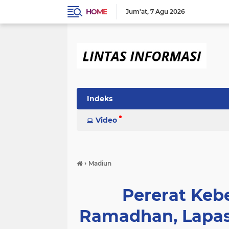
HOME
Jum'at
7 Agu 2026
Indeks
Video
›
Madiun
Pererat Keb
Ramadhan, Lapas