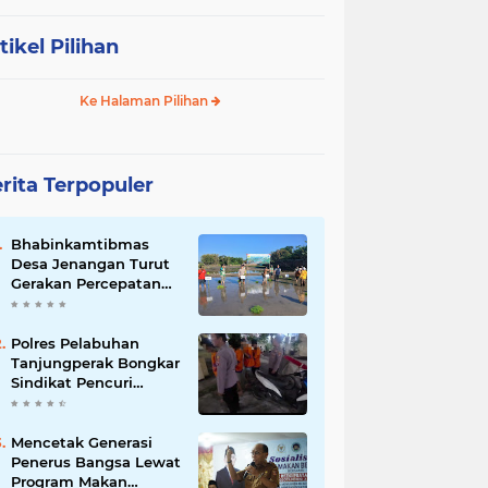
tikel Pilihan
Ke Halaman Pilihan
rita Terpopuler
Bhabinkamtibmas
Desa Jenangan Turut
Gerakan Percepatan
Tanam, Polri Siap
Kawal Swasembada
Pangan Kabupaten
Polres Pelabuhan
Ponorogo
Tanjungperak Bongkar
Sindikat Pencuri
Belasan Unit AC,
Empat Tersangka
Diamankan
Mencetak Generasi
Penerus Bangsa Lewat
Program Makan