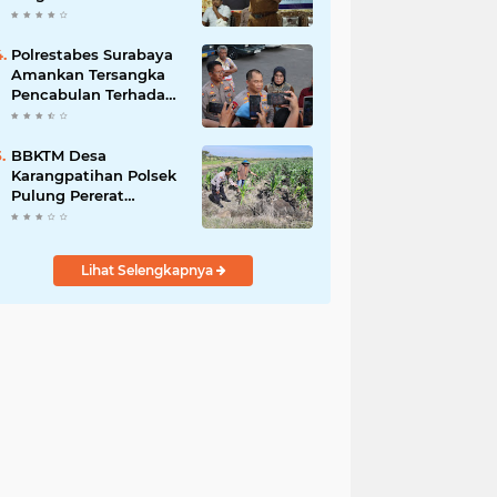
Bergizi Gratis
Polrestabes Surabaya
Amankan Tersangka
Pencabulan Terhadap
Tujuh Anak Dibawah
Umur
BBKTM Desa
Karangpatihan Polsek
Pulung Pererat
Silaturahmi Bersama
Warga Wujudkan
Kamtibmas yang
Lihat Selengkapnya
Aman