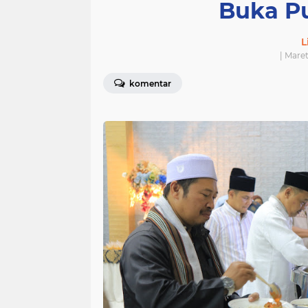
Buka P
L
| Maret
komentar