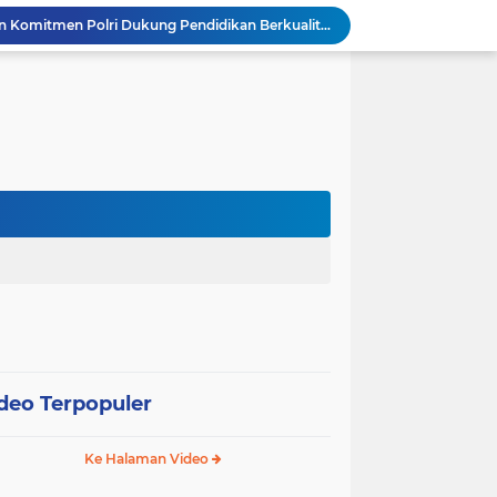
Kapolres Gresik Tegaskan Komitmen Polri Dukung Pendidikan Berkualitas
Gelar Piramida, AKBP Yenni Ajak Media Sinergi Jaga Kondusivitas Bojonegoro
Polres Malang Amankan Tersangka Pengedar Narkoba di Kepanjen, Sita Sabu 96 Gram dan Ganja 131 Gram
Polres Probolinggo Intensifkan Penanganan Karhutla di Lereng Gunung Bromo
Bhabinkamtibmas Desa Kedungbanteng Tinjau Perkembangan Tanaman Jagung, Perkuat Ketahanan Pangan Bersama Warga
Bhabinkamtibmas Kelurahan Brotonegaran Pantau Harga Cabai di Pasar, Wujud Dukungan Polri terhadap Ketahanan Pangan
Bhabinkamtibmas Kelurahan Brotonegaran Tinjau Kebun Nanas Warga, Perkuat Dukungan Polri terhadap Ketahanan Pangan
Bhabinkamtibmas Desa Joresan Intensifkan Sambang Warga, Wujud Nyata Dukungan Polri bagi Ketahanan Pangan
Bhabinkamtibmas Desa Joresan Tinjau Gudang Beras Warga, Perkuat Sinergi Dukung Ketahanan Pangan
Waspada Karhutla, Sinergi TNI-Polri dan Perhutani Pasang Banner Imbauan di Kawasan Hutan Ngrayun
deo Terpopuler
Ke Halaman Video