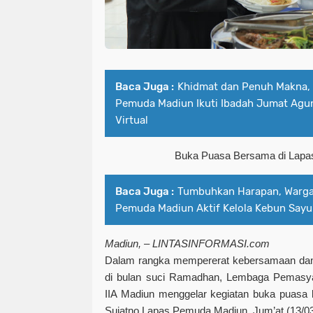
Baca Juga :
Khidmat dan Penuh Makna,
Pemuda Madiun Ikuti Ibadah Jumat Agu
Virtual
Buka Puasa Bersama di Lap
Baca Juga :
Tumbuhkan Harapan, Warga
Pemuda Madiun Aktif Kelola Kebun Sayu
Madiun, – LINTASINFORMASI.com
Dalam rangka mempererat kebersamaan dan me
di bulan suci Ramadhan, Lembaga Pemasy
IIA Madiun menggelar kegiatan buka puasa 
Sujatno Lapas Pemuda Madiun, Jum’at (13/03