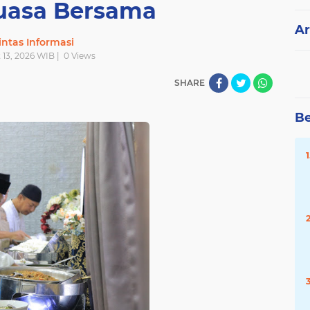
uasa Bersama
Ar
intas Informasi
 13, 2026 WIB |
0
Views
SHARE
Be