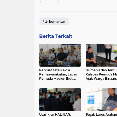
komentar
Berita Terkait
Perkuat Tata Kelola
Humanis dan Terbu
Pemasyarakatan, Lapas
Kalapas Pemuda M
Pemuda Madiun Ikuti
Ajak Warga Binaan
Pengarahan Direktur
Tamping Dapur Ber
Jenderal Pemasyarakatan
Secara Virtual
Usai Ikrar HALINAR,
Tegak Lurus Arahan