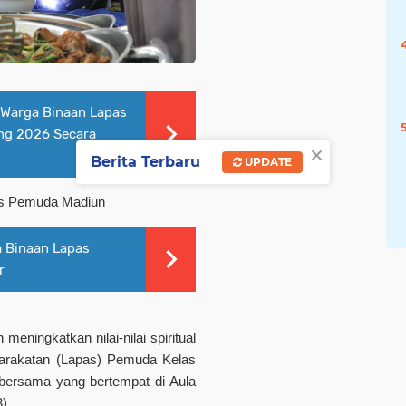
 Warga Binaan Lapas
ng 2026 Secara
×
Berita Terbaru
UPDATE
as Pemuda Madiun
 Binaan Lapas
r
ningkatkan nilai-nilai spiritual
arakatan (Lapas) Pemuda Kelas
bersama yang bertempat di Aula
).