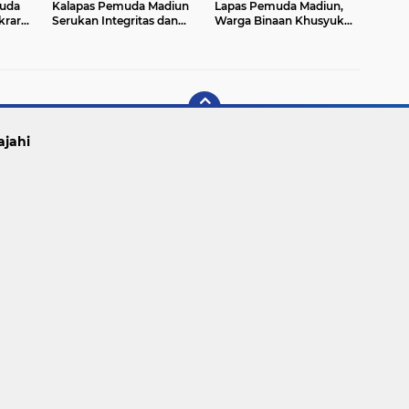
muda
Kalapas Pemuda Madiun
Lapas Pemuda Madiun,
krar
Serukan Integritas dan
Warga Binaan Khusyuk
sih,
Kekompakan Petugas
Ikuti Pengajian dan Fikih
al,
Sholat
uan
ajahi