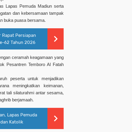
tugas Lapas Pemuda Madiun serta
ngatan dan kebersamaan tampak
aan buka puasa bersama.
 Rapat Persiapan
ke-62 Tahun 2026
i dengan ceramah keagamaan yang
ok Pesantren Temboro Al Fatah
ruh peserta untuk menjadikan
ana meningkatkan keimanan,
 tali silaturahmi antar sesama,
aghrib berjamaah.
pan, Lapas Pemuda
dan Katolik