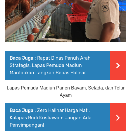
Baca Juga :
Rapat Dinas Penuh Arah
Strategis, Lapas Pemuda Madiun
Mantapkan Langkah Bebas Halinar
Lapas Pemuda Madiun Panen Bayam, Selada, dan Telur
Ayam
Baca Juga :
Zero Halinar Harga Mati,
Kalapas Rudi Kristiawan: Jangan Ada
Penyimpangan!