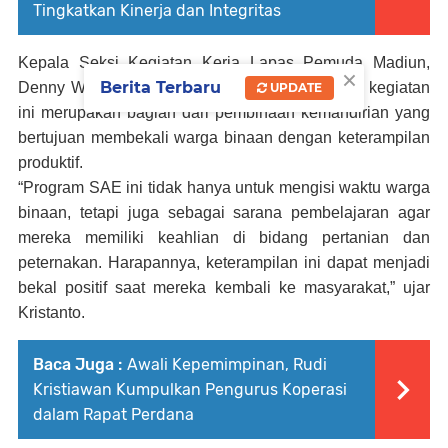
Tingkatkan Kinerja dan Integritas
Kepala Seksi Kegiatan Kerja Lapas Pemuda Madiun,
×
Berita Terbaru
Denny Wahyu Kristanto, menyampaikan bahwa kegiatan
UPDATE
ini merupakan bagian dari pembinaan kemandirian yang
bertujuan membekali warga binaan dengan keterampilan
produktif.
“Program SAE ini tidak hanya untuk mengisi waktu warga
binaan, tetapi juga sebagai sarana pembelajaran agar
mereka memiliki keahlian di bidang pertanian dan
peternakan. Harapannya, keterampilan ini dapat menjadi
bekal positif saat mereka kembali ke masyarakat,” ujar
Kristanto.
Baca Juga :
Awali Kepemimpinan, Rudi
Kristiawan Kumpulkan Pengurus Koperasi
dalam Rapat Perdana