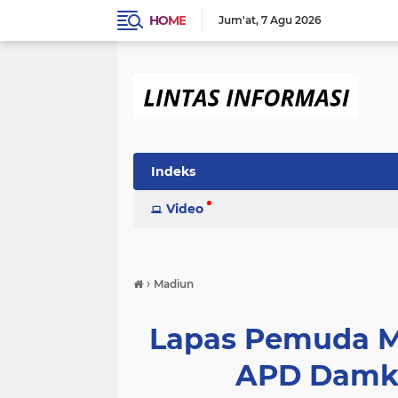
HOME
Jum'at
7 Agu 2026
Indeks
Video
›
Madiun
Lapas Pemuda M
APD Damka