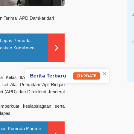
un Terima
APD Damkar dari
 Lapas Pemuda
egaskan Komitmen
×
Berita Terbaru
UPDATE
a Kelas IIA Madiun menerima
 set Alat Pemadam Api Ringan
ri (APD) dari Direktorat Jenderal
mperkuat kesiapsiagaan serta
lapas.
apas Pemuda Madiun