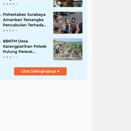
Bergizi Gratis
Polrestabes Surabaya
Amankan Tersangka
Pencabulan Terhadap
Tujuh Anak Dibawah
Umur
BBKTM Desa
Karangpatihan Polsek
Pulung Pererat
Silaturahmi Bersama
Warga Wujudkan
Kamtibmas yang
Lihat Selengkapnya
Aman