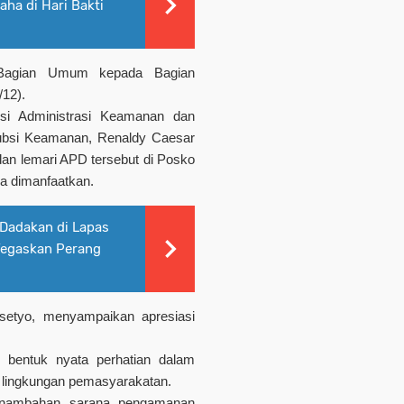
ha di Hari Bakti
h Bagian Umum kepada Bagian
/12).
ksi Administrasi Keamanan dan
ubsi Keamanan, Renaldy Caesar
an lemari APD tersebut di Posko
a dimanfaatkan.
 Dadakan di Lapas
Tegaskan Perang
etyo, menyampaikan apresiasi
i bentuk nyata perhatian dalam
 lingkungan pemasyarakatan.
 Penambahan sarana pengamanan