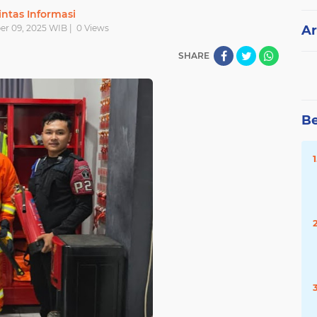
intas Informasi
er 09, 2025 WIB |
0
Views
Ar
SHARE
Be