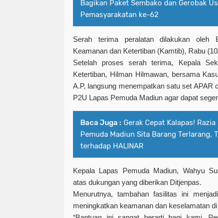
Bagikan Paket Sembako dan Gerobak Usa
Pemasyarakatan ke-62
Serah terima peralatan dilakukan ole
Keamanan dan Ketertiban (Kamtib), Rabu (10
Setelah proses serah terima, Kepala Se
Ketertiban, Hilman Hilmawan, bersama Kas
A.P, langsung menempatkan satu set APAR d
P2U Lapas Pemuda Madiun agar dapat seger
Baca Juga :
Gerak Cepat Kalapas! Razia
Pemuda Madiun Sita Barang Terlarang, 
terhadap HALINAR
Kepala Lapas Pemuda Madiun, Wahyu Sus
atas dukungan yang diberikan Ditjenpas.
Menurutnya, tambahan fasilitas ini menjad
meningkatkan keamanan dan keselamatan di
“Bantuan ini sangat berarti bagi kami.