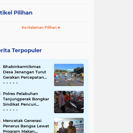
tikel Pilihan
Ke Halaman Pilihan
rita Terpopuler
Bhabinkamtibmas
Desa Jenangan Turut
Gerakan Percepatan
Tanam, Polri Siap
Kawal Swasembada
Pangan Kabupaten
Polres Pelabuhan
Ponorogo
Tanjungperak Bongkar
Sindikat Pencuri
Belasan Unit AC,
Empat Tersangka
Diamankan
Mencetak Generasi
Penerus Bangsa Lewat
Program Makan