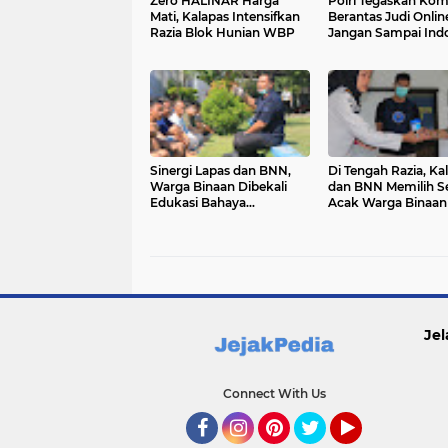
Zero HALINAR Harga
Polri Tegaskan Ko
Mati, Kalapas Intensifkan
Berantas Judi Onlin
Razia Blok Hunian WBP
Jangan Sampai Ind
Jadi Tempat Bandar
Scam Internasional
Sinergi Lapas dan BNN,
Di Tengah Razia, Ka
Warga Binaan Dibekali
dan BNN Memilih S
Edukasi Bahaya
Acak Warga Binaan 
Penyalahgunaan Narkoba
Tes Urine
Jel
Connect With Us