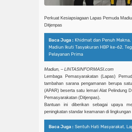
Perkuat Kesiapsiagaan Lapas Pemuda Madi
Ditjenpas
Baca Juga :
Khidmat dan Penuh Makna,
Madiun Ikuti Tasyakuran HBP ke-62, T
Pelayanan Prima
Madiun, – LINTASINFORMASI.com
Lembaga Pemasyarakatan (Lapas) Pemud
tambahan sarana pengamanan berupa satu
(APAR) beserta satu lemari Alat Pelindung Di
Pemasyarakatan (Ditjenpas).
Bantuan ini diberikan sebagai upaya me
peningkatan standar keamanan di lingkungan 
Baca Juga :
Sentuh Hati Masyarakat, L