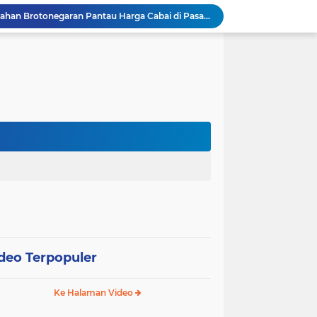
Bhabinkamtibmas Kelurahan Brotonegaran Pantau Harga Cabai di Pasar, Wujud Dukungan Polri terhadap Ketahanan Pangan
Bhabinkamtibmas Kelurahan Brotonegaran Tinjau Kebun Nanas Warga, Perkuat Dukungan Polri terhadap Ketahanan Pangan
Bhabinkamtibmas Desa Joresan Intensifkan Sambang Warga, Wujud Nyata Dukungan Polri bagi Ketahanan Pangan
Bhabinkamtibmas Desa Joresan Tinjau Gudang Beras Warga, Perkuat Sinergi Dukung Ketahanan Pangan
Waspada Karhutla, Sinergi TNI-Polri dan Perhutani Pasang Banner Imbauan di Kawasan Hutan Ngrayun
Kapolres Gresik Tegaskan Komitmen Polri Dukung Pendidikan Berkualitas
Gelar Piramida, AKBP Yenni Ajak Media Sinergi Jaga Kondusivitas Bojonegoro
Polres Malang Amankan Tersangka Pengedar Narkoba di Kepanjen, Sita Sabu 96 Gram dan Ganja 131 Gram
Polres Probolinggo Intensifkan Penanganan Karhutla di Lereng Gunung Bromo
Bhabinkamtibmas Desa Kedungbanteng Tinjau Perkembangan Tanaman Jagung, Perkuat Ketahanan Pangan Bersama Warga
deo Terpopuler
Ke Halaman Video