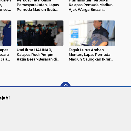
mitmen
Perkuat Tata Kelola
Humanis dan Terbuka,
e,
Pemasyarakatan, Lapas
Kalapas Pemuda Madiun
onesia
Pemuda Madiun Ikuti
Ajak Warga Binaan
 dan
Pengarahan Direktur
Tamping Dapur Berdialog
Jenderal Pemasyarakatan
Secara Virtual
lapas
Usai Ikrar HALINAR,
Tegak Lurus Arahan
ecara
Kalapas Rudi Pimpin
Menteri, Lapas Pemuda
Jalani
Razia Besar-Besaran di
Madiun Gaungkan Ikrar
Dalam Lapas
Pemasyarakatan Bersih,
Siap Perangi HP Ilegal,
Narkoba dan Penipuan
ajahi