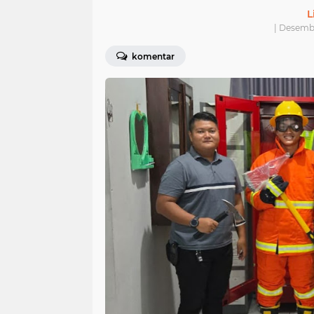
L
| Desemb
komentar