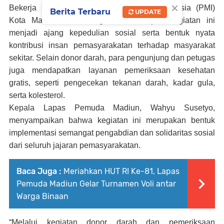
×
Bekerja sama dengan Palang Merah Indonesia (PMI)
Berita Terbaru
UPDATE
Kota Madiun dan tenaga medis Lapas kegiatan ini
menjadi ajang kepedulian sosial serta bentuk nyata
kontribusi insan pemasyarakatan terhadap masyarakat
sekitar. Selain donor darah, para pengunjung dan petugas
juga mendapatkan layanan pemeriksaan kesehatan
gratis, seperti pengecekan tekanan darah, kadar gula,
serta kolesterol.
Kepala Lapas Pemuda Madiun, Wahyu Susetyo,
menyampaikan bahwa kegiatan ini merupakan bentuk
implementasi semangat pengabdian dan solidaritas sosial
dari seluruh jajaran pemasyarakatan.
Baca Juga :
Meriahkan HUT RI Ke-81, Lapas
Pemuda Madiun Gelar Turnamen Voli antar
Warga Binaan
“Melalui kegiatan donor darah dan pemeriksaan