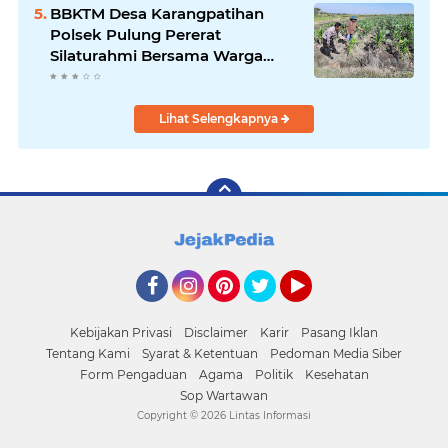
BBKTM Desa Karangpatihan
Polsek Pulung Pererat
Silaturahmi Bersama Warga
Wujudkan Kamtibmas yang
Aman
Lihat Selengkapnya
Facebook
Instagram
Pinterest
Twitter
YouTube
Kebijakan Privasi
Disclaimer
Karir
Pasang Iklan
Tentang Kami
Syarat & Ketentuan
Pedoman Media Siber
Form Pengaduan
Agama
Politik
Kesehatan
Sop Wartawan
Copyright ©
2026 Lintas Informasi