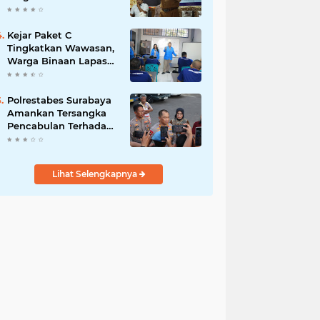
Bergizi Gratis
Kejar Paket C
Tingkatkan Wawasan,
Warga Binaan Lapas
Pemuda Madiun
Belajar IPA Bersama
Mahasiswa UNIPMA
Polrestabes Surabaya
Amankan Tersangka
Pencabulan Terhadap
Tujuh Anak Dibawah
Umur
Lihat Selengkapnya