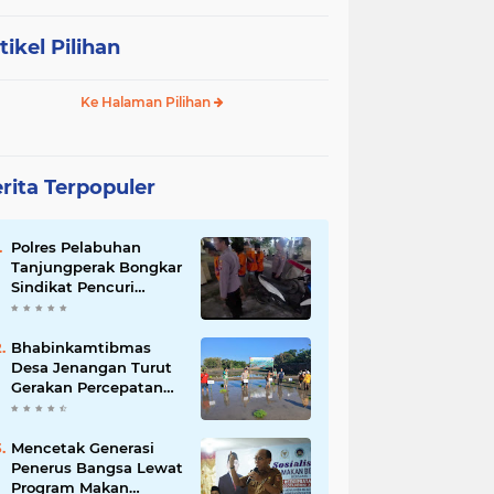
tikel Pilihan
Ke Halaman Pilihan
rita Terpopuler
Polres Pelabuhan
Tanjungperak Bongkar
Sindikat Pencuri
Belasan Unit AC,
Empat Tersangka
Diamankan
Bhabinkamtibmas
Desa Jenangan Turut
Gerakan Percepatan
Tanam, Polri Siap
Kawal Swasembada
Pangan Kabupaten
Mencetak Generasi
Ponorogo
Penerus Bangsa Lewat
Program Makan