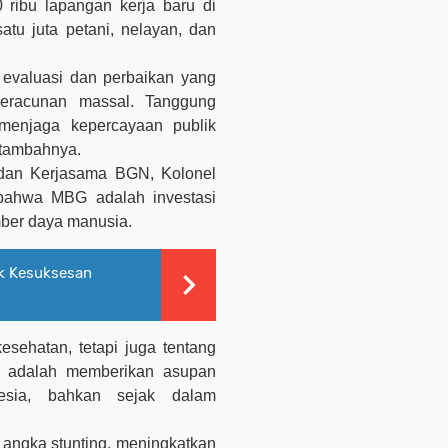
ribu lapangan kerja baru di
atu juta petani, nelayan, dan
evaluasi dan perbaikan yang
keracunan massal. Tanggung
 menjaga kepercayaan publik
 tamba
hnya.
 dan Kerjasama
BGN,
Kolonel
bahwa MBG adalah investasi
ber daya manusia.
k Kesuksesan
sehatan, tetapi juga tentang
mi adalah memberikan asupan
esia, bahkan sejak dalam
 angka stunting, meningkatkan