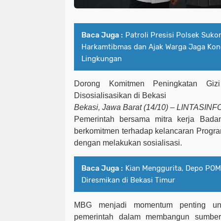
Baca Juga :
Patroli Presisi Polsek Suko
Harkamtibmas dan Ajak Warga Jaga Kon
Lingkungan
Dorong Komitmen Peningkatan Giz
Disosialisasikan di Bekasi
Bekasi,
Jawa Barat (
1
4/10)
– LINTASINF
Pemerintah bersama mitra kerja
Bada
ber
komitmen
terhadap kelancaran
Progra
dengan melakukan sosialisasi.
Baca Juga :
Kian Menggurita, Depo PO
Diresmikan di Bekasi Timur
MBG menjadi momentum penting un
pemerintah dalam membangun sumber