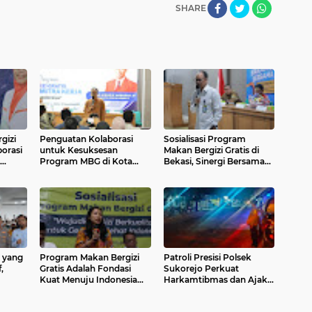
SHARE
gizi
Penguatan Kolaborasi
Sosialisasi Program
orasi
untuk Kesuksesan
Makan Bergizi Gratis di
Program MBG di Kota
Bekasi, Sinergi Bersama
Bekasi
Raih Generasi Emas
 yang
Program Makan Bergizi
Patroli Presisi Polsek
,
Gratis Adalah Fondasi
Sukorejo Perkuat
Kuat Menuju Indonesia
Harkamtibmas dan Ajak
Bekasi
Emas
Warga Jaga Kondusivitas
Lingkungan