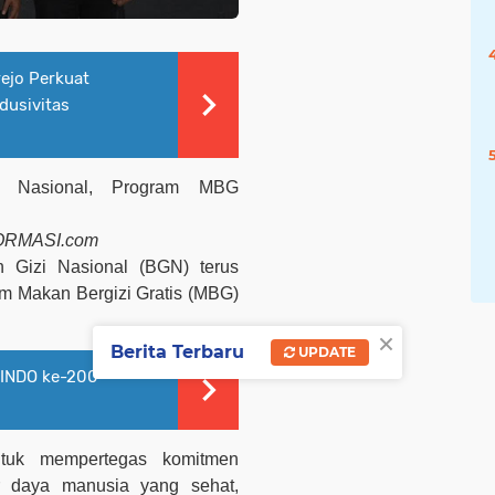
rejo Perkuat
dusivitas
i Nasional, Program MBG
ORMASI.com
n Gizi Nasional (BGN)
terus
m Makan Bergizi Gratis (MBG)
×
Berita Terbaru
UPDATE
MINDO ke-200
tuk mempertegas komitmen
 daya manusia yang sehat,