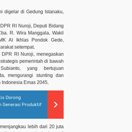
ni
digelar di Gedung Istanaku,
 DPR RI Nuroji,
Deputi Bidang
Cba. R. Wira Manggala, Wakil
MK Al Ikhlas Pondok Gede,
yarakat setempat.
X DPR RI
Nuroji
,
menegaskan
strategis pemerintah di bawah
ubianto, yang bertujuan
da, mengurangi stunting dan
n Indonesia Emas 2045.
tis Dorong
n Generasi Produktif
menjangkau lebih dari 20 juta