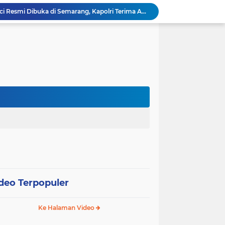
Bhabinkamtibmas Desa Karangpatihan Sambangi Kebun Bawang Merah Warga, Dukung Ketahanan Pangan
Kenang Jasa Pahlawan, Lapas Pemuda Madiun Gelar "Aksi Bersih Kemerdekaan" di Taman Makam Pahlawan
Polres Ngawi Hadirkan Warung Kompas Presisi Bangun Komunikasi Perkuat Sinergi untuk Kamtibmas
Polres Bojonegoro Distribusikan 8.000 Liter Air Bersih untuk Warga Ngambon
Susuri Jalanan Kota, Satlantas Polres Gresik Tebar Kebaikan Lewat Jumat Berkah Berbagi
Polresta Malang Kota Gelar Bakkes Ajak Warga Makan Bersama dan Periksa Kesehatan Gratis
Inovasi Srikandi Care, Cara Polres Lamongan Dekatkan Diri ke Masyarakat
Polri Pastikan Proses Pemeriksaan Personel di Aceh Dilaksanakan Secara Profesional dan Transparan
Muktamar XVI Tapak Suci Resmi Dibuka di Semarang, Kapolri Terima Anugerah Anggota Kehormatan
deo Terpopuler
Ke Halaman Video