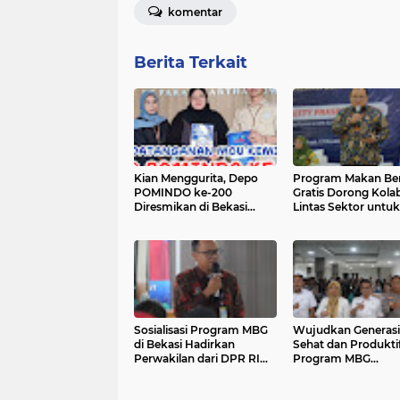
komentar
Berita Terkait
Kian Menggurita, Depo
Program Makan Ber
POMINDO ke-200
Gratis Dorong Kolab
Diresmikan di Bekasi
Lintas Sektor untuk
Timur
Wujudkan Generasi
Produktif Indonesia
Sosialisasi Program MBG
Wujudkan Generasi
di Bekasi Hadirkan
Sehat dan Produktif
Perwakilan dari DPR RI
Program MBG
dan Mitra Kerja BGN
Disosialisasikan di 