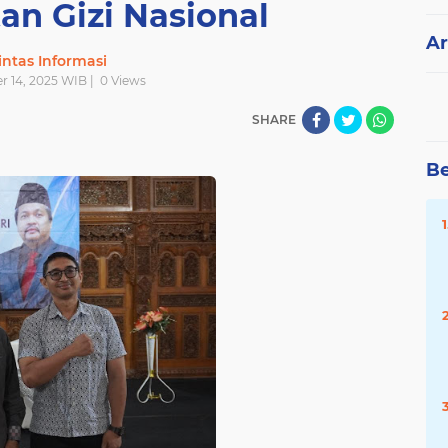
an Gizi Nasional
Ar
intas Informasi
r 14, 2025 WIB |
0
Views
SHARE
Be