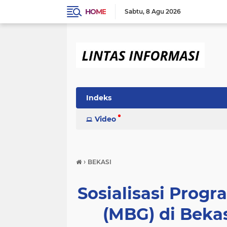
HOME
Sabtu
8 Agu 2026
Indeks
Video
›
BEKASI
Sosialisasi Progr
(MBG) di Bek