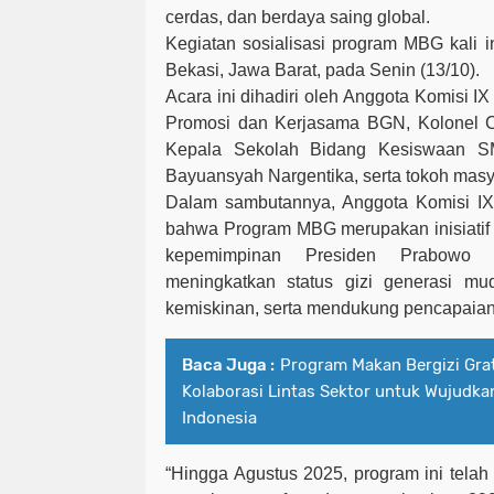
cerdas, dan berdaya saing global.
Kegiatan sosialisasi program MBG kali i
Bekasi, Jawa Barat,
pada
Senin (13/10).
Acara ini dihadiri oleh Anggota Komisi IX
Promosi dan Kerjasama
BGN,
Kolonel 
Kepala Sekolah Bidang Kesiswaan S
Bayuansyah Nargentika
, serta tokoh mas
Dalam sambutannya,
Anggota Komisi I
bahwa Program MBG merupakan inisiatif 
kepemimpinan Presiden Prabowo S
meningkatkan status gizi generasi mu
kemiskinan, serta mendukung pencapaia
Baca Juga :
Program Makan Bergizi Gra
Kolaborasi Lintas Sektor untuk Wujudka
Indonesia
“Hingga Agustus 2025, program ini telah 