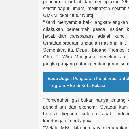
penerima manfaat dan menciptakan 290 
sektor dapur umum, melibatkan sekitar s
UMKM lokal,”
tutur Nuroji
.
“Kami menyambut baik langkah-langkah 
dilakukan pemerintah pasca insiden 
jawab dan transparansi adalah kunci
terhadap program unggulan nasional ini,”
Sementara itu, Deputi Bidang Promosi
Cba. R. Wira Manggala, menekankan 
jangka panjang dalam pembangunan sum
Baca Juga :
Penguatan Kolaborasi untu
Program MBG di Kota Bekasi
“Pemenuhan gizi bukan hanya tentang ke
pendidikan dan ekonomi. Strategi ka
bergizi kepada seluruh anak Indon
kandungan,” ungkapnya.
“Melalui MBG, kita berupaya menurunkan