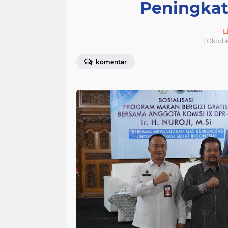
Peningkat
L
| Oktobe
komentar