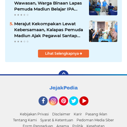
Wawasan, Warga Binaan Lapas
Pemuda Madiun Belajar IPA
Bersama Mahasiswa UNIPMA
Merajut Kekompakan Lewat
Kebersamaan, Kalapas Pemuda
Madiun Ajak Pegawai Santap
Bakso Bersama
Lihat Selengkapnya
Facebook
Instagram
Pinterest
Twitter
YouTube
Kebijakan Privasi
Disclaimer
Karir
Pasang Iklan
Tentang Kami
Syarat & Ketentuan
Pedoman Media Siber
Form Pengaduan
Agama
Politik
Kesehatan