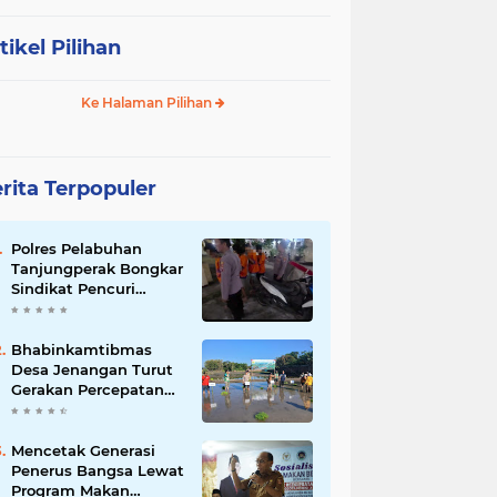
tikel Pilihan
Ke Halaman Pilihan
rita Terpopuler
Polres Pelabuhan
Tanjungperak Bongkar
Sindikat Pencuri
Belasan Unit AC,
Empat Tersangka
Diamankan
Bhabinkamtibmas
Desa Jenangan Turut
Gerakan Percepatan
Tanam, Polri Siap
Kawal Swasembada
Pangan Kabupaten
Mencetak Generasi
Ponorogo
Penerus Bangsa Lewat
Program Makan