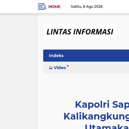
HOME
Sabtu
8 Agu 2026
Indeks
Video
Kapolri Sa
Kalikangkun
Utamaka