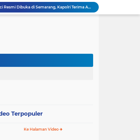
Muktamar XVI Tapak Suci Resmi Dibuka di Semarang, Kapolri Terima Anugerah Anggota Kehormatan
Bhabinkamtibmas Desa Karangpatihan Sambangi Kebun Bawang Merah Warga, Dukung Ketahanan Pangan
Kenang Jasa Pahlawan, Lapas Pemuda Madiun Gelar "Aksi Bersih Kemerdekaan" di Taman Makam Pahlawan
Waspada Karhutla, Sinergi TNI-Polri dan Perhutani Pasang Banner Imbauan di Kawasan Hutan Ngrayun
Kapolres Gresik Tegaskan Komitmen Polri Dukung Pendidikan Berkualitas
Gelar Piramida, AKBP Yenni Ajak Media Sinergi Jaga Kondusivitas Bojonegoro
Polres Malang Amankan Tersangka Pengedar Narkoba di Kepanjen, Sita Sabu 96 Gram dan Ganja 131 Gram
Inovasi Srikandi Care, Cara Polres Lamongan Dekatkan Diri ke Masyarakat
Polri Pastikan Proses Pemeriksaan Personel di Aceh Dilaksanakan Secara Profesional dan Transparan
deo Terpopuler
Ke Halaman Video