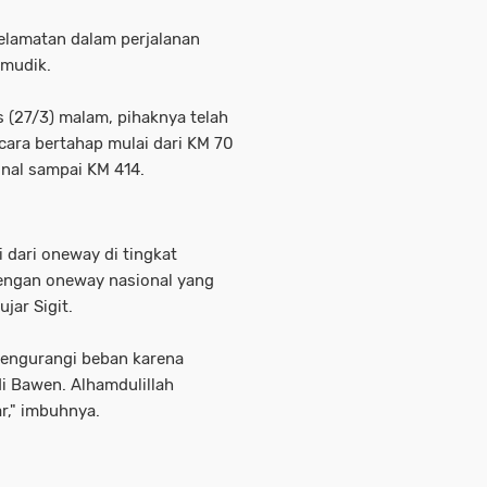
selamatan dalam perjalanan
pemudik.
 (27/3) malam, pihaknya telah
cara bertahap mulai dari KM 70
onal sampai KM 414.
 dari oneway di tingkat
dengan oneway nasional yang
jar Sigit.
mengurangi beban karena
di Bawen. Alhamdulillah
r," imbuhnya.