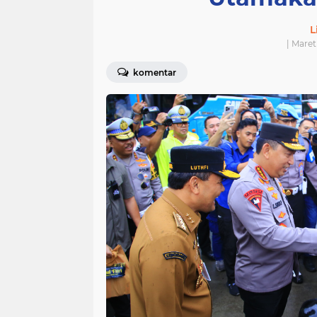
L
| Maret
komentar