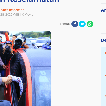
Ar
intas Informasi
 28, 2025 WIB |
0
Views
SHARE
Be