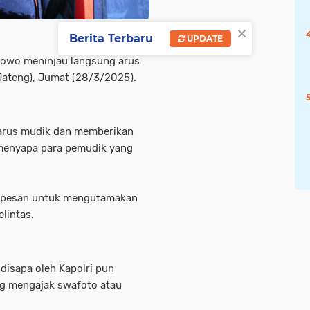
×
Berita Terbaru
UPDATE
abowo meninjau langsung arus
Jateng), Jumat (28/3/2025).
 arus mudik dan memberikan
 menyapa para pemudik yang
n pesan untuk mengutamakan
lintas.
disapa oleh Kapolri pun
ng mengajak swafoto atau