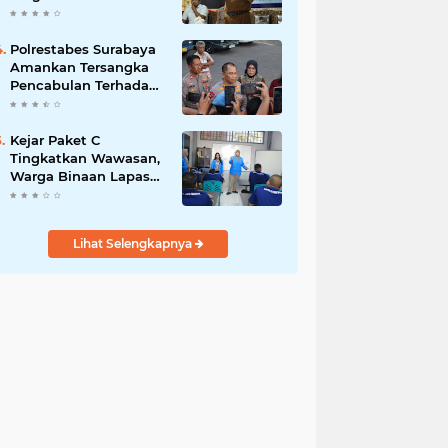
Bergizi Gratis
Polrestabes Surabaya
Amankan Tersangka
Pencabulan Terhadap
Tujuh Anak Dibawah
Umur
Kejar Paket C
Tingkatkan Wawasan,
Warga Binaan Lapas
Pemuda Madiun
Belajar IPA Bersama
Mahasiswa UNIPMA
Lihat Selengkapnya