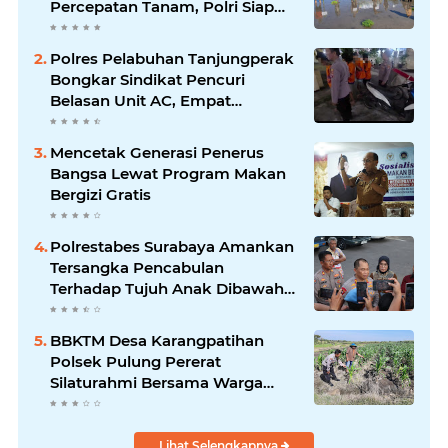
Percepatan Tanam, Polri Siap
Kawal Swasembada Pangan
Kabupaten Ponorogo
Polres Pelabuhan Tanjungperak
Bongkar Sindikat Pencuri
Belasan Unit AC, Empat
Tersangka Diamankan
Mencetak Generasi Penerus
Bangsa Lewat Program Makan
Bergizi Gratis
Polrestabes Surabaya Amankan
Tersangka Pencabulan
Terhadap Tujuh Anak Dibawah
Umur
BBKTM Desa Karangpatihan
Polsek Pulung Pererat
Silaturahmi Bersama Warga
Wujudkan Kamtibmas yang
Aman
Lihat Selengkapnya