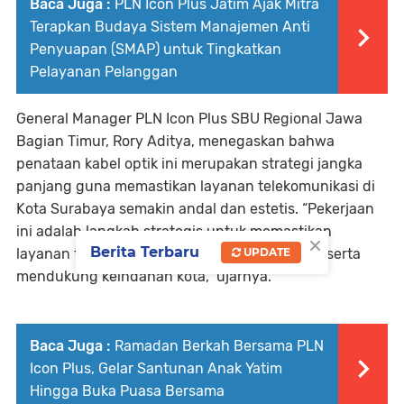
Baca Juga :
PLN Icon Plus Jatim Ajak Mitra
Terapkan Budaya Sistem Manajemen Anti
Penyuapan (SMAP) untuk Tingkatkan
Pelayanan Pelanggan
General Manager PLN Icon Plus SBU Regional Jawa
Bagian Timur, Rory Aditya, menegaskan bahwa
penataan kabel optik ini merupakan strategi jangka
panjang guna memastikan layanan telekomunikasi di
Kota Surabaya semakin andal dan estetis. “Pekerjaan
ini adalah langkah strategis untuk memastikan
×
Berita Terbaru
layanan telekomunikasi lebih handal, reliabel, serta
UPDATE
mendukung keindahan kota,” ujarnya.
Baca Juga :
Ramadan Berkah Bersama PLN
Icon Plus, Gelar Santunan Anak Yatim
Hingga Buka Puasa Bersama