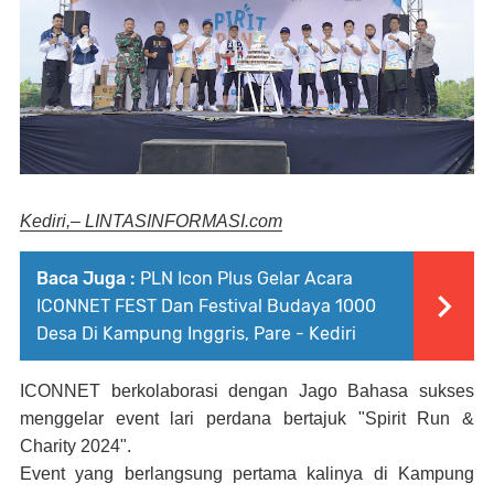
Kediri,– LINTASINFORMASI.com
Baca Juga :
PLN Icon Plus Gelar Acara
ICONNET FEST Dan Festival Budaya 1000
Desa Di Kampung Inggris, Pare - Kediri
ICONNET berkolaborasi dengan Jago Bahasa sukses
menggelar event lari perdana bertajuk "Spirit Run &
Charity 2024".
Event yang berlangsung pertama kalinya di Kampung