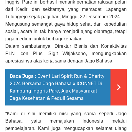
Inggris, Pare ini berhasil menarik perhatian ratusan pelari
dari Kediri dan sekitarnya, yang memadati Lapangan
Tulungrejo sejak pagi hari, Minggu, 22 Desember 2024.
Mengusung semangat gaya hidup sehat dan kepedulian
sosial, acara ini tak hanya menjadi ajang olahraga, tetapi
juga medium untuk berbagi kebaikan.
Dalam sambutannya, Direktur Bisnis dan Konektivitas
PLN Icon Plus, Sigit Witjaksono, mengungkapkan
apresiasinya atas kerja sama dengan Jago Bahasa.
Baca Juga :
Event Lari Spirit Run & Charity
2024 Bersama Jago Bahasa x ICONNET Di
Kampung Inggris Pare, Ajak Masyarakat
Jaga Kesehatan & Peduli Sesama
“Kami di sini memiliki misi yang sama seperti Jago
Bahasa, yaitu memajukan Indonesia melalui
pembelajaran. Kami juga mengucapkan selamat ulang