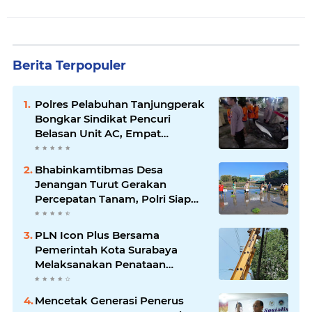
Berita Terpopuler
Polres Pelabuhan Tanjungperak
Bongkar Sindikat Pencuri
Belasan Unit AC, Empat
Tersangka Diamankan
Bhabinkamtibmas Desa
Jenangan Turut Gerakan
Percepatan Tanam, Polri Siap
Kawal Swasembada Pangan
Kabupaten Ponorogo
PLN Icon Plus Bersama
Pemerintah Kota Surabaya
Melaksanakan Penataan
Jaringan Di Area Kota Lama
Mencetak Generasi Penerus