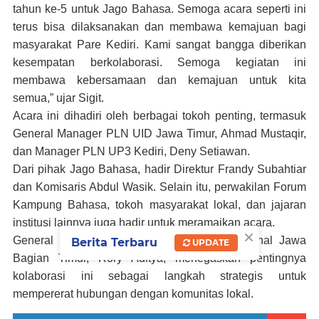
tahun ke-5 untuk Jago Bahasa. Semoga acara seperti ini
terus bisa dilaksanakan dan membawa kemajuan bagi
masyarakat Pare Kediri. Kami sangat bangga diberikan
kesempatan berkolaborasi. Semoga kegiatan ini
membawa kebersamaan dan kemajuan untuk kita
semua,” ujar Sigit.
Acara ini dihadiri oleh berbagai tokoh penting, termasuk
General Manager PLN UID Jawa Timur, Ahmad Mustaqir,
dan Manager PLN UP3 Kediri, Deny Setiawan.
Dari pihak Jago Bahasa, hadir Direktur Frandy Subahtiar
dan Komisaris Abdul Wasik. Selain itu, perwakilan Forum
Kampung Bahasa, tokoh masyarakat lokal, dan jajaran
institusi lainnya juga hadir untuk meramaikan acara.
×
General Manager PLN Icon Plus SBU Regional Jawa
Berita Terbaru
UPDATE
Bagian Timur, Rory Aditya, menegaskan pentingnya
kolaborasi ini sebagai langkah strategis untuk
mempererat hubungan dengan komunitas lokal.