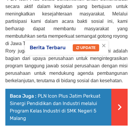
secara aktif dalam kegiatan yang bertujuan untuk
meningkatkan kesejahteraan masyarakat. Melalui
partisipasi kami dalam acara bakti sosial ini, kami
berharap dapat membantu masyarakat yang
membutuhkan serta memperkuat semangat gotong royong
×
di Jawa Timur," ujar Rory Aditya.
Berita Terbaru
UPDATE
Rory juga menekankan bahwa acara seperti ini adalah
bagian dari upaya perusahaan untuk mengintegrasikan
program tanggung jawab sosial perusahaan dengan misi
perusahaan untuk mendukung agenda pembangunan
berkelanjutan, terutama di bidang sosial dan kesehatan.
Baca Juga :
PLN Icon Plus Jatim Perkuat
Sinergi Pendidikan dan Industri melalui
Program Kelas Industri di SMK Negeri 5
Malang