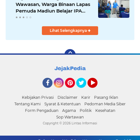
Wawasan, Warga Binaan Lapas
Pemuda Madiun Belajar IPA
Bersama Mahasiswa UNIPMA
Lihat Selengkapnya
Facebook
Instagram
Pinterest
Twitter
YouTube
Kebijakan Privasi
Disclaimer
Karir
Pasang Iklan
Tentang Kami
Syarat & Ketentuan
Pedoman Media Siber
Form Pengaduan
Agama
Politik
Kesehatan
Sop Wartawan
Copyright ©
2026 Lintas Informasi