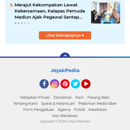
Merajut Kekompakan Lewat
Kebersamaan, Kalapas Pemuda
Madiun Ajak Pegawai Santap
Bakso Bersama
Lihat Selengkapnya
Facebook
Instagram
Pinterest
Twitter
YouTube
Kebijakan Privasi
Disclaimer
Karir
Pasang Iklan
Tentang Kami
Syarat & Ketentuan
Pedoman Media Siber
Form Pengaduan
Agama
Politik
Kesehatan
Sop Wartawan
Copyright ©
2026 Lintas Informasi