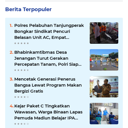
Berita Terpopuler
Polres Pelabuhan Tanjungperak
Bongkar Sindikat Pencuri
Belasan Unit AC, Empat
Tersangka Diamankan
Bhabinkamtibmas Desa
Jenangan Turut Gerakan
Percepatan Tanam, Polri Siap
Kawal Swasembada Pangan
Kabupaten Ponorogo
Mencetak Generasi Penerus
Bangsa Lewat Program Makan
Bergizi Gratis
Kejar Paket C Tingkatkan
Wawasan, Warga Binaan Lapas
Pemuda Madiun Belajar IPA
Bersama Mahasiswa UNIPMA