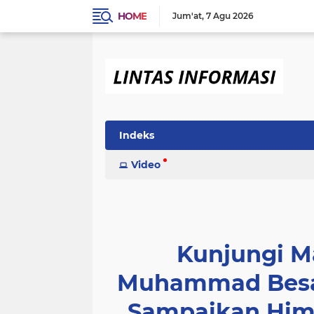
HOME
Jum'at
7 Agu 2026
Indeks
Video
Kunjungi M
Muhammad Besar
Sampaikan Him