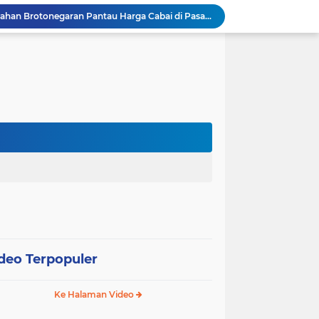
Bhabinkamtibmas Kelurahan Brotonegaran Pantau Harga Cabai di Pasar, Wujud Dukungan Polri terhadap Ketahanan Pangan
Bhabinkamtibmas Kelurahan Brotonegaran Tinjau Kebun Nanas Warga, Perkuat Dukungan Polri terhadap Ketahanan Pangan
Bhabinkamtibmas Desa Joresan Intensifkan Sambang Warga, Wujud Nyata Dukungan Polri bagi Ketahanan Pangan
Bhabinkamtibmas Desa Joresan Tinjau Gudang Beras Warga, Perkuat Sinergi Dukung Ketahanan Pangan
Bhabinkamtibmas Desa Ngumpul Ajak Warga Kelola Pekarangan Produktif Demi Mendukung Ketahanan Pangan
Bhabinkamtibmas Desa Lengkong Tinjau Pertumbuhan Padi Warga, Wujud Nyata Dukungan Polri bagi Ketahanan Pangan
Bhabinkamtibmas Desa Ngloning Polsek Slahung Pererat Kemitraan dengan Warga, Dukung Kamtibmas dan Ketahanan Pangan
Bhabinkamtibmas Desa Ngloning Polsek Slahung Sambangi Budidaya Lele, Dukung Ketahanan Pangan Masyarakat
Bhabinkamtibmas Desa Gundik Polsek Slahung Sambangi Lahan Padi, Perkuat Komitmen Dukung Ketahanan Pangan
Bhabinkamtibmas Desa Kedungbanteng Tinjau Perkembangan Tanaman Jagung, Perkuat Ketahanan Pangan Bersama Warga
deo Terpopuler
Ke Halaman Video