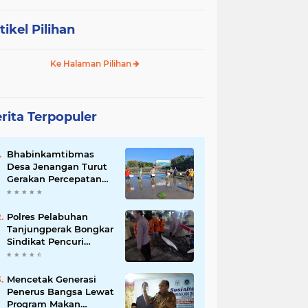
tikel Pilihan
Ke Halaman Pilihan
rita Terpopuler
Bhabinkamtibmas
Desa Jenangan Turut
Gerakan Percepatan
Tanam, Polri Siap
Kawal Swasembada
Pangan Kabupaten
Polres Pelabuhan
Ponorogo
Tanjungperak Bongkar
Sindikat Pencuri
Belasan Unit AC,
Empat Tersangka
Diamankan
Mencetak Generasi
Penerus Bangsa Lewat
Program Makan