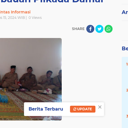
Ar
intas Informasi
s 15, 2024 WIB |
0
Views
SHARE
Be
×
Berita Terbaru
UPDATE