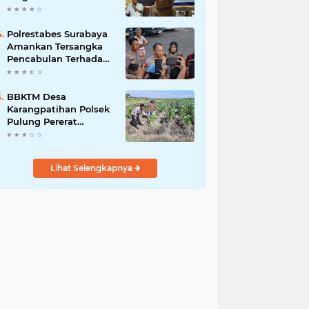
Bergizi Gratis
Polrestabes Surabaya
Amankan Tersangka
Pencabulan Terhadap
Tujuh Anak Dibawah
Umur
BBKTM Desa
Karangpatihan Polsek
Pulung Pererat
Silaturahmi Bersama
Warga Wujudkan
Kamtibmas yang
Lihat Selengkapnya
Aman