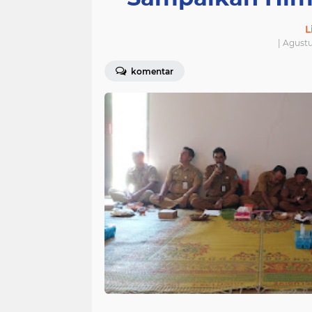
L
| Agustu
komentar